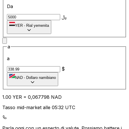
Da
﷼
YER
-
Rial yemenita
a
a
$
NAD
-
Dollaro namibiano
1.00
YER
=
0,
067798
NAD
Tasso mid-market alle 05:32 UTC
Parla oggi con un esperto di valute.
Possiamo battere i