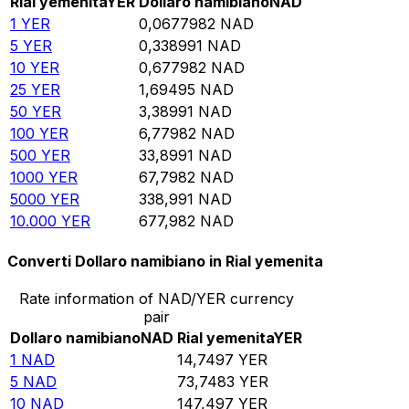
Rial yemenita
YER
Dollaro namibiano
NAD
1
YER
0,0677982
NAD
5
YER
0,338991
NAD
10
YER
0,677982
NAD
25
YER
1,69495
NAD
50
YER
3,38991
NAD
100
YER
6,77982
NAD
500
YER
33,8991
NAD
1000
YER
67,7982
NAD
5000
YER
338,991
NAD
10.000
YER
677,982
NAD
Converti Dollaro namibiano in Rial yemenita
Rate information of NAD/YER currency
pair
Dollaro namibiano
NAD
Rial yemenita
YER
1
NAD
14,7497
YER
5
NAD
73,7483
YER
10
NAD
147,497
YER