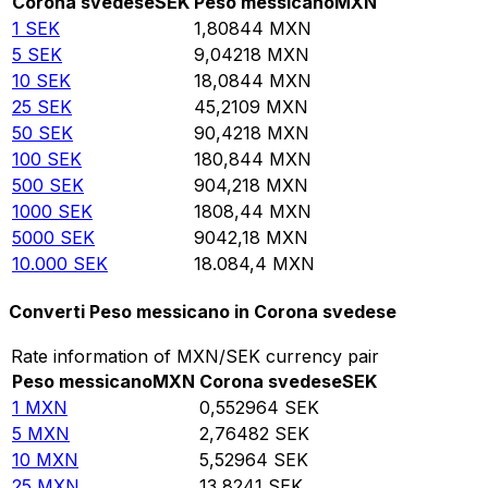
Corona svedese
SEK
Peso messicano
MXN
1
SEK
1,80844
MXN
5
SEK
9,04218
MXN
10
SEK
18,0844
MXN
25
SEK
45,2109
MXN
50
SEK
90,4218
MXN
100
SEK
180,844
MXN
500
SEK
904,218
MXN
1000
SEK
1808,44
MXN
5000
SEK
9042,18
MXN
10.000
SEK
18.084,4
MXN
Converti Peso messicano in Corona svedese
Rate information of MXN/SEK currency pair
Peso messicano
MXN
Corona svedese
SEK
1
MXN
0,552964
SEK
5
MXN
2,76482
SEK
10
MXN
5,52964
SEK
25
MXN
13,8241
SEK