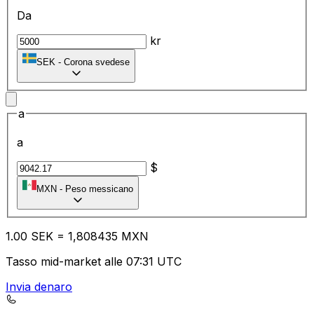
Da
kr
SEK
-
Corona svedese
a
a
$
MXN
-
Peso messicano
1.00
SEK
=
1,
808435
MXN
Tasso mid-market alle 07:31 UTC
Invia denaro