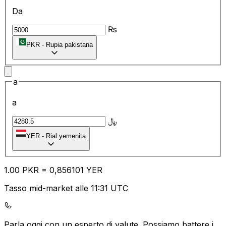
Da
₨
PKR
-
Rupia pakistana
a
a
﷼
YER
-
Rial yemenita
1.00
PKR
=
0,
856101
YER
Tasso mid-market alle 11:31 UTC
Parla oggi con un esperto di valute.
Possiamo battere i