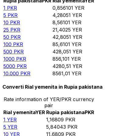
Rupia pakistana
PKR
Rial yemenita
YER
1
PKR
0,856101
YER
5
PKR
4,28051
YER
10
PKR
8,56101
YER
25
PKR
21,4025
YER
50
PKR
42,8051
YER
100
PKR
85,6101
YER
500
PKR
428,051
YER
1000
PKR
856,101
YER
5000
PKR
4280,51
YER
10.000
PKR
8561,01
YER
Converti Rial yemenita in Rupia pakistana
Rate information of YER/PKR currency
pair
Rial yemenita
YER
Rupia pakistana
PKR
1
YER
1,16809
PKR
5
YER
5,84043
PKR
10
YER
11,6809
PKR