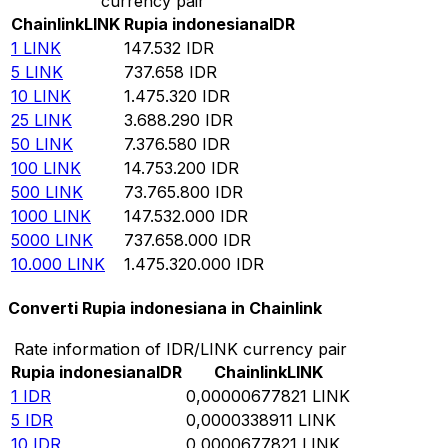
currency pair
Chainlink
LINK
Rupia indonesiana
IDR
1
LINK
147.532
IDR
5
LINK
737.658
IDR
10
LINK
1.475.320
IDR
25
LINK
3.688.290
IDR
50
LINK
7.376.580
IDR
100
LINK
14.753.200
IDR
500
LINK
73.765.800
IDR
1000
LINK
147.532.000
IDR
5000
LINK
737.658.000
IDR
10.000
LINK
1.475.320.000
IDR
Converti Rupia indonesiana in Chainlink
Rate information of IDR/LINK currency pair
Rupia indonesiana
IDR
Chainlink
LINK
1
IDR
0,00000677821
LINK
5
IDR
0,0000338911
LINK
10
IDR
0,0000677821
LINK