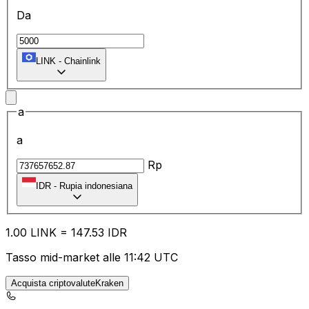
Da
LINK
-
Chainlink
a
a
Rp
IDR
-
Rupia indonesiana
1.00
LINK
=
147.53
IDR
Tasso mid-market alle 11:42 UTC
Acquista criptovaluteKraken