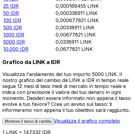
25
IDR
0,000169455
LINK
50
IDR
0,000338911
LINK
100
IDR
0,000677821
LINK
500
IDR
0,00338911
LINK
1000
IDR
0,00677821
LINK
5000
IDR
0,0338911
LINK
10.000
IDR
0,0677821
LINK
Grafico da LINK a IDR
Visualizza l'andamento del tuo importo 5000 LINK. Il
nostro grafico del cambio da LINK a IDR in tempo reale
segue 12 mesi di tassi medi di mercato in tempo reale e
indica con precisione il valore del tuo denaro in ogni
momento. Desideri essere informato non appena il tasso
evolve a tuo favore? Crea un avviso sul tasso: ti
informeremo non appena il tuo obiettivo sarà raggiunto.
Visualizza il grafico completo
Monitora il tasso di cambio
1 LINK = 147.532 IDR