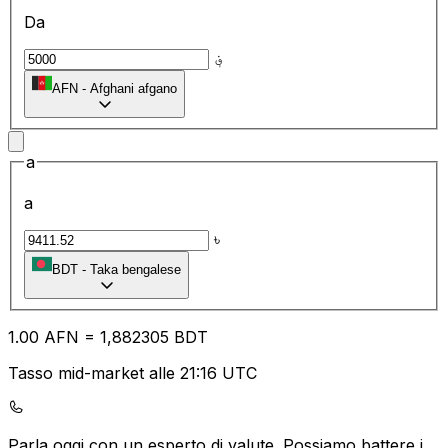
Da
؋
AFN
-
Afghani afgano
a
a
৳
BDT
-
Taka bengalese
1.00
AFN
=
1,
882305
BDT
Tasso mid-market alle 21:16 UTC
Parla oggi con un esperto di valute.
Possiamo battere i