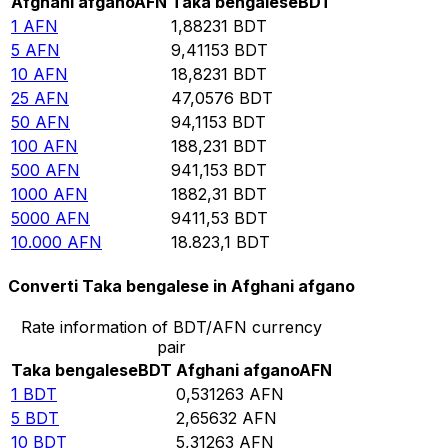
Afghani afgano
AFN
Taka bengalese
BDT
1
AFN
1,88231
BDT
5
AFN
9,41153
BDT
10
AFN
18,8231
BDT
25
AFN
47,0576
BDT
50
AFN
94,1153
BDT
100
AFN
188,231
BDT
500
AFN
941,153
BDT
1000
AFN
1882,31
BDT
5000
AFN
9411,53
BDT
10.000
AFN
18.823,1
BDT
Converti Taka bengalese in Afghani afgano
Rate information of BDT/AFN currency
pair
Taka bengalese
BDT
Afghani afgano
AFN
1
BDT
0,531263
AFN
5
BDT
2,65632
AFN
10
BDT
5,31263
AFN