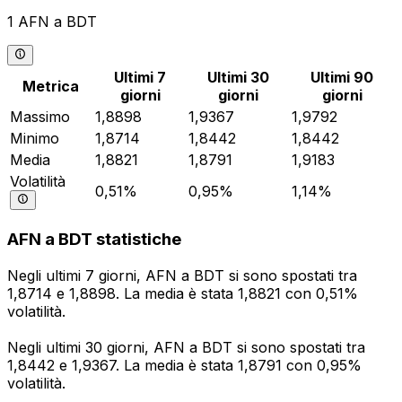
1 AFN a BDT
Ultimi 7
Ultimi 30
Ultimi 90
Metrica
giorni
giorni
giorni
Massimo
1,8898
1,9367
1,9792
Minimo
1,8714
1,8442
1,8442
Media
1,8821
1,8791
1,9183
Volatilità
0,51%
0,95%
1,14%
AFN a BDT statistiche
Negli ultimi 7 giorni, AFN a BDT si sono spostati tra
1,8714 e 1,8898. La media è stata 1,8821 con 0,51%
volatilità.
Negli ultimi 30 giorni, AFN a BDT si sono spostati tra
1,8442 e 1,9367. La media è stata 1,8791 con 0,95%
volatilità.