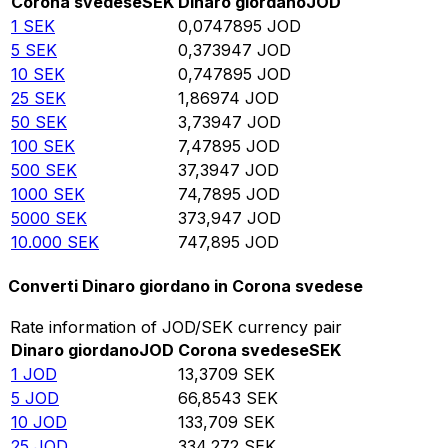
Corona svedese
SEK
Dinaro giordano
JOD
1
SEK
0,0747895
JOD
5
SEK
0,373947
JOD
10
SEK
0,747895
JOD
25
SEK
1,86974
JOD
50
SEK
3,73947
JOD
100
SEK
7,47895
JOD
500
SEK
37,3947
JOD
1000
SEK
74,7895
JOD
5000
SEK
373,947
JOD
10.000
SEK
747,895
JOD
Converti Dinaro giordano in Corona svedese
Rate information of JOD/SEK currency pair
Dinaro giordano
JOD
Corona svedese
SEK
1
JOD
13,3709
SEK
5
JOD
66,8543
SEK
10
JOD
133,709
SEK
25
JOD
334,272
SEK