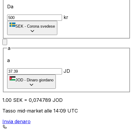
Da
kr
SEK
-
Corona svedese
a
a
JD
JOD
-
Dinaro giordano
1.00
SEK
=
0,
074789
JOD
Tasso mid-market alle 14:09 UTC
Invia denaro