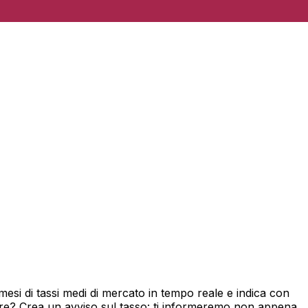
si di tassi medi di mercato in tempo reale e indica con
ore? Crea un avviso sul tasso: ti informeremo non appena