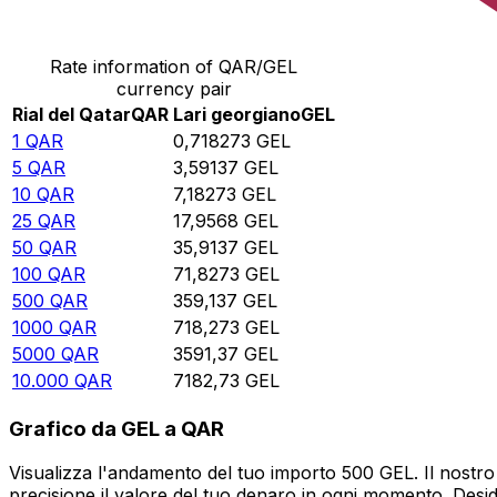
Converti Rial del Qatar in Lari georgiano
Rate information of QAR/GEL
currency pair
Rial del Qatar
QAR
Lari georgiano
GEL
1
QAR
0,718273
GEL
5
QAR
3,59137
GEL
10
QAR
7,18273
GEL
25
QAR
17,9568
GEL
50
QAR
35,9137
GEL
100
QAR
71,8273
GEL
500
QAR
359,137
GEL
1000
QAR
718,273
GEL
5000
QAR
3591,37
GEL
10.000
QAR
7182,73
GEL
Grafico da GEL a QAR
Visualizza l'andamento del tuo importo 500 GEL. Il nostro
precisione il valore del tuo denaro in ogni momento. Desi