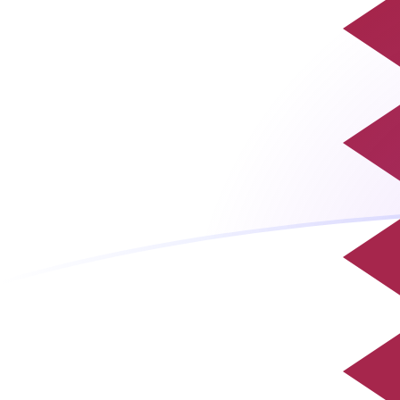
Tassi di cambio da GEL a QAR oggi
Converti Lari georgiano in Rial del Qatar
Rate information of GEL/QAR
currency pair
Lari georgiano
GEL
Rial del Qatar
QAR
1
GEL
1,39223
QAR
5
GEL
6,96114
QAR
10
GEL
13,9223
QAR
25
GEL
34,8057
QAR
50
GEL
69,6114
QAR
100
GEL
139,223
QAR
500
GEL
696,114
QAR
1000
GEL
1392,23
QAR
5000
GEL
6961,14
QAR
10.000
GEL
13.922,3
QAR