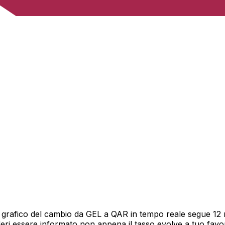
 grafico del cambio da GEL a QAR in tempo reale segue 12 me
deri essere informato non appena il tasso evolve a tuo fav