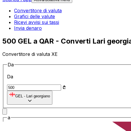
Convertitore di valuta
Grafici delle valute
Ricevi avvisi sui tassi
Invia denaro
500 GEL a QAR - Converti Lari georgian
Convertitore di valuta XE
Da
Da
₾
GEL
-
Lari georgiano
a
a