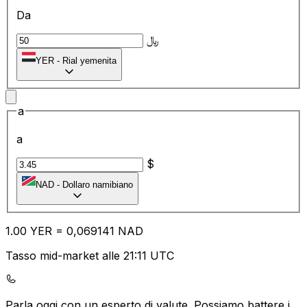
Da
﷼
YER
-
Rial yemenita
a
a
$
NAD
-
Dollaro namibiano
1.00
YER
=
0,
069141
NAD
Tasso mid-market alle 21:11 UTC
Parla oggi con un esperto di valute.
Possiamo battere i