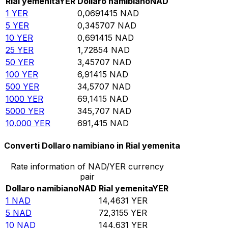
Rial yemenita
YER
Dollaro namibiano
NAD
1
YER
0,0691415
NAD
5
YER
0,345707
NAD
10
YER
0,691415
NAD
25
YER
1,72854
NAD
50
YER
3,45707
NAD
100
YER
6,91415
NAD
500
YER
34,5707
NAD
1000
YER
69,1415
NAD
5000
YER
345,707
NAD
10.000
YER
691,415
NAD
Converti Dollaro namibiano in Rial yemenita
Rate information of NAD/YER currency
pair
Dollaro namibiano
NAD
Rial yemenita
YER
1
NAD
14,4631
YER
5
NAD
72,3155
YER
10
NAD
144,631
YER