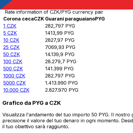
Rate information of CZK/PYG currency pair
Corona ceca
CZK
Guaraní paraguaiano
PYG
1
CZK
282,797
PYG
5
CZK
1413,99
PYG
10
CZK
2827,97
PYG
25
CZK
7069,93
PYG
50
CZK
14.139,9
PYG
100
CZK
28.279,7
PYG
500
CZK
141.399
PYG
1000
CZK
282.797
PYG
5000
CZK
1.413.990
PYG
10.000
CZK
2.827.970
PYG
Grafico da PYG a CZK
Visualizza l'andamento del tuo importo 50 PYG. Il nostro 
precisione il valore del tuo denaro in ogni momento. Desi
il tuo obiettivo sarà raggiunto.