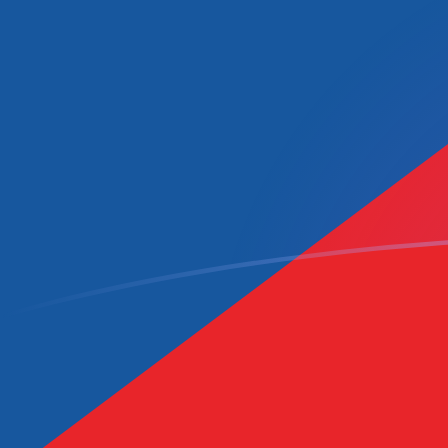
Tassi di cambio da PYG a CZK oggi
Converti Guaraní paraguaiano in Corona ceca
Rate information of PYG/CZK currency pair
Guaraní paraguaiano
PYG
Corona ceca
CZK
1
PYG
0,00353611
CZK
5
PYG
0,0176805
CZK
10
PYG
0,0353611
CZK
25
PYG
0,0884026
CZK
50
PYG
0,176805
CZK
100
PYG
0,353611
CZK
500
PYG
1,76805
CZK
1000
PYG
3,53611
CZK
5000
PYG
17,6805
CZK
10.000
PYG
35,3611
CZK
Converti Corona ceca in Guaraní paraguaiano