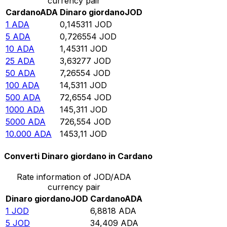
currency pair
Cardano
ADA
Dinaro giordano
JOD
1
ADA
0,145311
JOD
5
ADA
0,726554
JOD
10
ADA
1,45311
JOD
25
ADA
3,63277
JOD
50
ADA
7,26554
JOD
100
ADA
14,5311
JOD
500
ADA
72,6554
JOD
1000
ADA
145,311
JOD
5000
ADA
726,554
JOD
10.000
ADA
1453,11
JOD
Converti Dinaro giordano in Cardano
Rate information of JOD/ADA
currency pair
Dinaro giordano
JOD
Cardano
ADA
1
JOD
6,8818
ADA
5
JOD
34,409
ADA