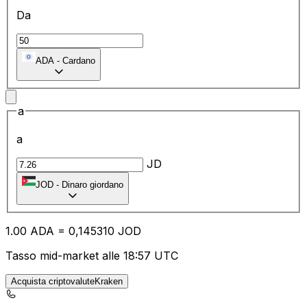
Da
ADA
-
Cardano
a
a
JD
JOD
-
Dinaro giordano
1.00
ADA
=
0,
145310
JOD
Tasso mid-market alle 18:57 UTC
Acquista criptovaluteKraken