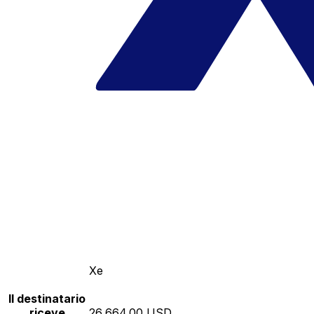
Xe
Il destinatario
riceve
26,664.00 USD