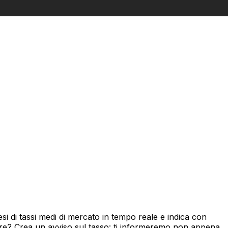
i di tassi medi di mercato in tempo reale e indica con
ore? Crea un avviso sul tasso: ti informeremo non appena