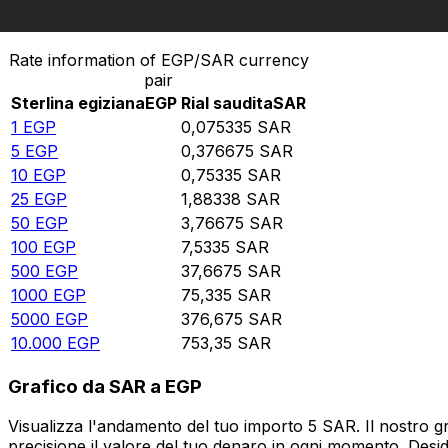
Converti Sterlina egiziana in Rial saudita
Rate information of EGP/SAR currency
pair
Sterlina egiziana
EGP
Rial saudita
SAR
1
EGP
0,075335
SAR
5
EGP
0,376675
SAR
10
EGP
0,75335
SAR
25
EGP
1,88338
SAR
50
EGP
3,76675
SAR
100
EGP
7,5335
SAR
500
EGP
37,6675
SAR
1000
EGP
75,335
SAR
5000
EGP
376,675
SAR
10.000
EGP
753,35
SAR
Grafico da SAR a EGP
Visualizza l'andamento del tuo importo 5 SAR. Il nostro g
precisione il valore del tuo denaro in ogni momento. Desi