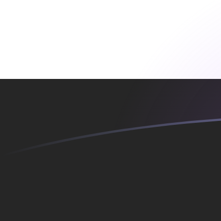
Tassi di cambio da SAR a EGP oggi
Converti Rial saudita in Sterlina egiziana
Rate information of SAR/EGP currency
pair
Rial saudita
SAR
Sterlina egiziana
EGP
1
SAR
13,274
EGP
5
SAR
66,3702
EGP
10
SAR
132,74
EGP
25
SAR
331,851
EGP
50
SAR
663,702
EGP
100
SAR
1327,4
EGP
500
SAR
6637,02
EGP
1000
SAR
13.274
EGP
5000
SAR
66.370,2
EGP
10.000
SAR
132.740
EGP