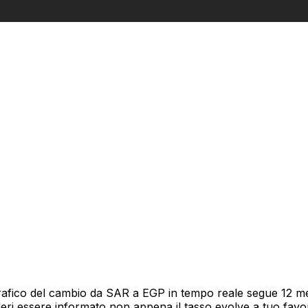
rafico del cambio da SAR a EGP in tempo reale segue 12 mes
deri essere informato non appena il tasso evolve a tuo fav