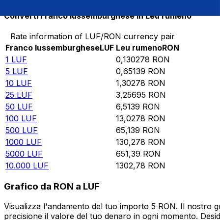
Converti Franco lussemburghese in Leu rumeno
Rate information of LUF/RON currency pair
Franco lussemburghese
LUF
Leu rumeno
RON
1
LUF
0,130278
RON
5
LUF
0,65139
RON
10
LUF
1,30278
RON
25
LUF
3,25695
RON
50
LUF
6,5139
RON
100
LUF
13,0278
RON
500
LUF
65,139
RON
1000
LUF
130,278
RON
5000
LUF
651,39
RON
10.000
LUF
1302,78
RON
Grafico da RON a LUF
Visualizza l'andamento del tuo importo 5 RON. Il nostro g
precisione il valore del tuo denaro in ogni momento. Desi