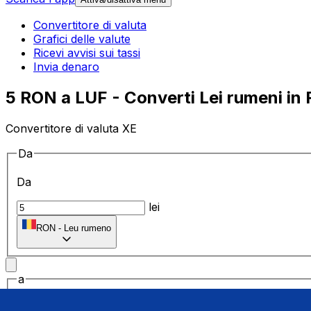
Convertitore di valuta
Grafici delle valute
Ricevi avvisi sui tassi
Invia denaro
5 RON a LUF - Converti Lei rumeni in
Convertitore di valuta XE
Da
Da
lei
RON
-
Leu rumeno
a
a