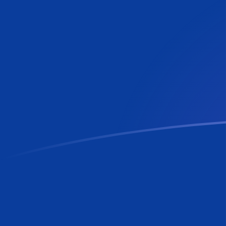
Tassi di cambio da RON a LUF oggi
Converti Leu rumeno in Franco lussemburghese
Rate information of RON/LUF currency pair
Leu rumeno
RON
Franco lussemburghese
LUF
1
RON
7,67589
LUF
5
RON
38,3794
LUF
10
RON
76,7589
LUF
25
RON
191,897
LUF
50
RON
383,794
LUF
100
RON
767,589
LUF
500
RON
3837,94
LUF
1000
RON
7675,89
LUF
5000
RON
38.379,4
LUF
10.000
RON
76.758,9
LUF