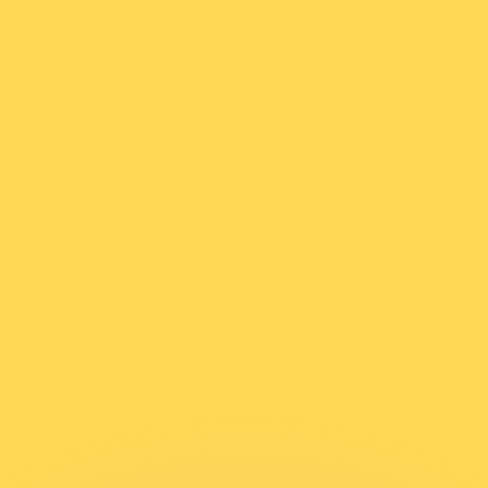
si dei concorrenti.
i mercato. Tale conversione ha uno scopo puramente informat