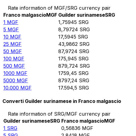
Rate information of MGF/SRG currency pair
Franco malgascio
MGF
Guilder surinamese
SRG
1
MGF
1,75945
SRG
5
MGF
8,79724
SRG
10
MGF
17,5945
SRG
25
MGF
43,9862
SRG
50
MGF
87,9724
SRG
100
MGF
175,945
SRG
500
MGF
879,724
SRG
1000
MGF
1759,45
SRG
5000
MGF
8797,24
SRG
10.000
MGF
17.594,5
SRG
Converti Guilder surinamese in Franco malgascio
Rate information of SRG/MGF currency pair
Guilder surinamese
SRG
Franco malgascio
MGF
1
SRG
0,56836
MGF
5
SRG
2,8418
MGF