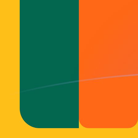
Tassi di cambio da LKR a MTL oggi
Converti Rupia singalese in Lira maltese
Rate information of LKR/MTL
currency pair
Rupia singalese
LKR
Lira maltese
MTL
1
LKR
0,00110926
MTL
5
LKR
0,00554628
MTL
10
LKR
0,0110926
MTL
25
LKR
0,0277314
MTL
50
LKR
0,0554628
MTL
100
LKR
0,110926
MTL
500
LKR
0,554628
MTL
1000
LKR
1,10926
MTL
5000
LKR
5,54628
MTL