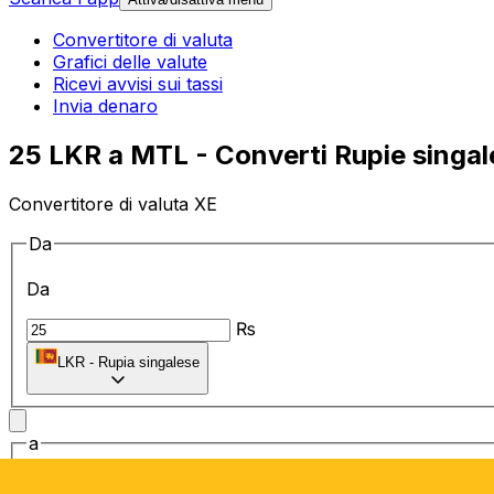
Convertitore di valuta
Grafici delle valute
Ricevi avvisi sui tassi
Invia denaro
25 LKR a MTL - Converti Rupie singales
Convertitore di valuta XE
Da
Da
₨
LKR
-
Rupia singalese
a
a