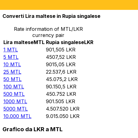
10.000
LKR
11,0926
MTL
Converti Lira maltese in Rupia singalese
Rate information of MTL/LKR
currency pair
Lira maltese
MTL
Rupia singalese
LKR
1
MTL
901,505
LKR
5
MTL
4507,52
LKR
10
MTL
9015,05
LKR
25
MTL
22.537,6
LKR
50
MTL
45.075,2
LKR
100
MTL
90.150,5
LKR
500
MTL
450.752
LKR
1000
MTL
901.505
LKR
5000
MTL
4.507.520
LKR
10.000
MTL
9.015.050
LKR
Grafico da LKR a MTL