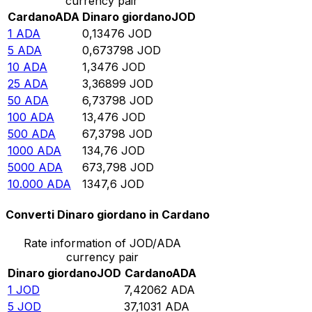
currency pair
Cardano
ADA
Dinaro giordano
JOD
1
ADA
0,13476
JOD
5
ADA
0,673798
JOD
10
ADA
1,3476
JOD
25
ADA
3,36899
JOD
50
ADA
6,73798
JOD
100
ADA
13,476
JOD
500
ADA
67,3798
JOD
1000
ADA
134,76
JOD
5000
ADA
673,798
JOD
10.000
ADA
1347,6
JOD
Converti Dinaro giordano in Cardano
Rate information of JOD/ADA
currency pair
Dinaro giordano
JOD
Cardano
ADA
1
JOD
7,42062
ADA
5
JOD
37,1031
ADA