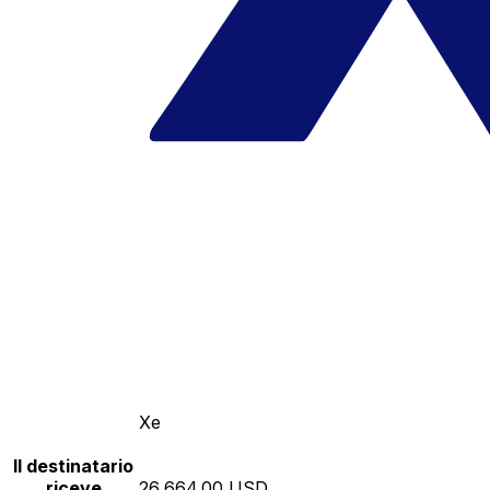
Xe
Il destinatario
riceve
26,664.00 USD