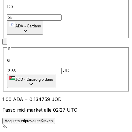
Da
ADA
-
Cardano
a
a
JD
JOD
-
Dinaro giordano
1.00
ADA
=
0,
134759
JOD
Tasso mid-market alle 02:27 UTC
Acquista criptovaluteKraken