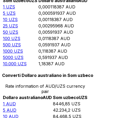
Som uzbeco
UZS
Dollaro australiano
AUD
1
UZS
0,000118387
AUD
5
UZS
0,000591937
AUD
10
UZS
0,00118387
AUD
25
UZS
0,00295968
AUD
50
UZS
0,00591937
AUD
100
UZS
0,0118387
AUD
500
UZS
0,0591937
AUD
1000
UZS
0,118387
AUD
5000
UZS
0,591937
AUD
10.000
UZS
1,18387
AUD
Converti Dollaro australiano in Som uzbeco
Rate information of AUD/UZS currency
pair
Dollaro australiano
AUD
Som uzbeco
UZS
1
AUD
8446,85
UZS
5
AUD
42.234,2
UZS
10
AUD
84.468,5
UZS