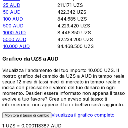
25
AUD
211.171
UZS
50
AUD
422.342
UZS
100
AUD
844.685
UZS
500
AUD
4.223.420
UZS
1000
AUD
8.446.850
UZS
5000
AUD
42.234.200
UZS
10.000
AUD
84.468.500
UZS
Grafico da UZS a AUD
Visualizza l'andamento del tuo importo 10.000 UZS. Il
nostro grafico del cambio da UZS a AUD in tempo reale
segue 12 mesi di tassi medi di mercato in tempo reale e
indica con precisione il valore del tuo denaro in ogni
momento. Desideri essere informato non appena il tasso
evolve a tuo favore? Crea un avviso sul tasso: ti
informeremo non appena il tuo obiettivo sarà raggiunto.
Visualizza il grafico completo
Monitora il tasso di cambio
1 UZS = 0,000118387 AUD