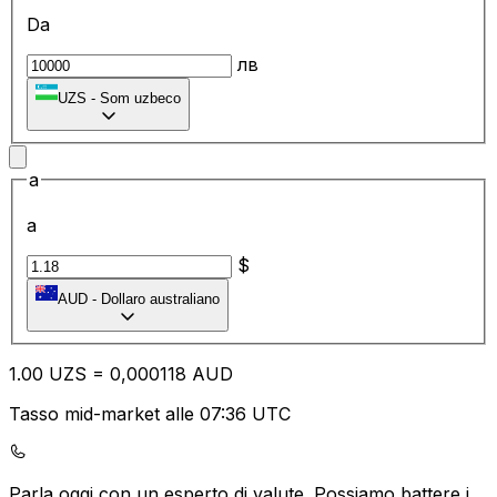
Da
лв
UZS
-
Som uzbeco
a
a
$
AUD
-
Dollaro australiano
1.00
UZS
=
0,
000118
AUD
Tasso mid-market alle 07:36 UTC
Parla oggi con un esperto di valute.
Possiamo battere i