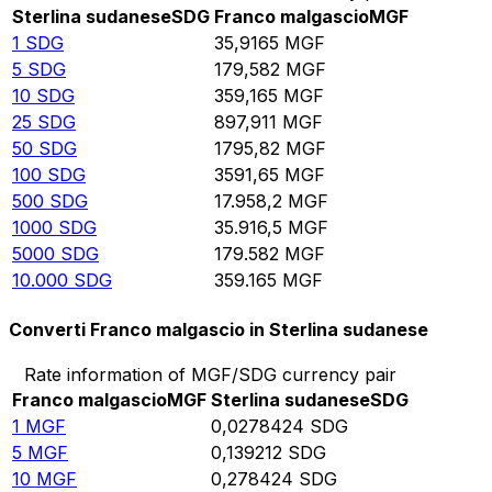
Sterlina sudanese
SDG
Franco malgascio
MGF
1
SDG
35,9165
MGF
5
SDG
179,582
MGF
10
SDG
359,165
MGF
25
SDG
897,911
MGF
50
SDG
1795,82
MGF
100
SDG
3591,65
MGF
500
SDG
17.958,2
MGF
1000
SDG
35.916,5
MGF
5000
SDG
179.582
MGF
10.000
SDG
359.165
MGF
Converti Franco malgascio in Sterlina sudanese
Rate information of MGF/SDG currency pair
Franco malgascio
MGF
Sterlina sudanese
SDG
1
MGF
0,0278424
SDG
5
MGF
0,139212
SDG
10
MGF
0,278424
SDG