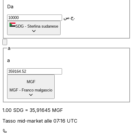
Da
ج.س.
SDG
-
Sterlina sudanese
a
a
MGF
MGF
-
Franco malgascio
1.00
SDG
=
35
,91645
MGF
Tasso mid-market alle 07:16 UTC