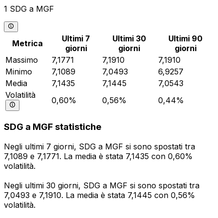
1 SDG a MGF
Ultimi 7
Ultimi 30
Ultimi 90
Metrica
giorni
giorni
giorni
Massimo
7,1771
7,1910
7,1910
Minimo
7,1089
7,0493
6,9257
Media
7,1435
7,1445
7,0543
Volatilità
0,60%
0,56%
0,44%
SDG a MGF statistiche
Negli ultimi 7 giorni, SDG a MGF si sono spostati tra
7,1089 e 7,1771. La media è stata 7,1435 con 0,60%
volatilità.
Negli ultimi 30 giorni, SDG a MGF si sono spostati tra
7,0493 e 7,1910. La media è stata 7,1445 con 0,56%
volatilità.