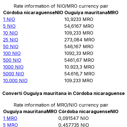
Rate information of NIO/MRO currency pair
Córdoba nicaraguense
NIO
Ouguiya mauritana
MRO
1
NIO
10,9233
MRO
5
NIO
54,6167
MRO
10
NIO
109,233
MRO
25
NIO
273,084
MRO
50
NIO
546,167
MRO
100
NIO
1092,33
MRO
500
NIO
5461,67
MRO
1000
NIO
10.923,3
MRO
5000
NIO
54.616,7
MRO
10.000
NIO
109.233
MRO
Converti Ouguiya mauritana in Córdoba nicaraguense
Rate information of MRO/NIO currency pair
Ouguiya mauritana
MRO
Córdoba nicaraguense
NIO
1
MRO
0,091547
NIO
5
MRO
0,457735
NIO