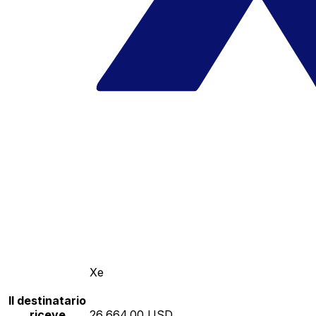
Xe
Il destinatario
riceve
26,664.00 USD