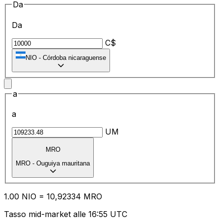
Da
Da
C$
NIO
-
Córdoba nicaraguense
a
a
UM
MRO
MRO
-
Ouguiya mauritana
1.00
NIO
=
10
,92334
MRO
Tasso mid-market alle 16:55 UTC