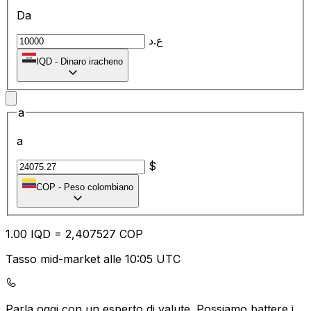
Da
ع.د
IQD
-
Dinaro iracheno
a
a
$
COP
-
Peso colombiano
1.00
IQD
=
2,
407527
COP
Tasso mid-market alle 10:05 UTC
Parla oggi con un esperto di valute.
Possiamo battere i