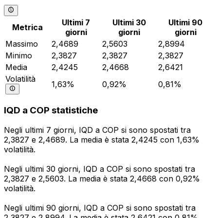
Ultimi 7
Ultimi 30
Ultimi 90
Metrica
giorni
giorni
giorni
Massimo
2,4689
2,5603
2,8994
Minimo
2,3827
2,3827
2,3827
Media
2,4245
2,4668
2,6421
Volatilità
1,63%
0,92%
0,81%
IQD a COP statistiche
Negli ultimi 7 giorni, IQD a COP si sono spostati tra
2,3827 e 2,4689. La media è stata 2,4245 con 1,63%
volatilità.
Negli ultimi 30 giorni, IQD a COP si sono spostati tra
2,3827 e 2,5603. La media è stata 2,4668 con 0,92%
volatilità.
Negli ultimi 90 giorni, IQD a COP si sono spostati tra
2,3827 e 2,8994. La media è stata 2,6421 con 0,81%