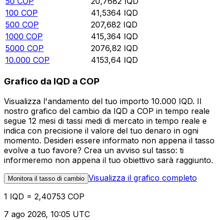
50
COP
20,7682
IQD
100
COP
41,5364
IQD
500
COP
207,682
IQD
1000
COP
415,364
IQD
5000
COP
2076,82
IQD
10.000
COP
4153,64
IQD
Grafico da IQD a COP
Visualizza l'andamento del tuo importo 10.000 IQD. Il
nostro grafico del cambio da IQD a COP in tempo reale
segue 12 mesi di tassi medi di mercato in tempo reale e
indica con precisione il valore del tuo denaro in ogni
momento. Desideri essere informato non appena il tasso
evolve a tuo favore? Crea un avviso sul tasso: ti
informeremo non appena il tuo obiettivo sarà raggiunto.
Visualizza il grafico completo
Monitora il tasso di cambio
1 IQD = 2,40753 COP
7 ago 2026, 10:05 UTC