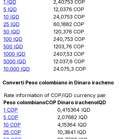
1
IQD
2,40753
COP
5
IQD
12,0376
COP
10
IQD
24,0753
COP
25
IQD
60,1882
COP
50
IQD
120,376
COP
100
IQD
240,753
COP
500
IQD
1203,76
COP
1000
IQD
2407,53
COP
5000
IQD
12.037,6
COP
10.000
IQD
24.075,3
COP
Converti Peso colombiano in Dinaro iracheno
Rate information of COP/IQD currency pair
Peso colombiano
COP
Dinaro iracheno
IQD
1
COP
0,415364
IQD
5
COP
2,07682
IQD
10
COP
4,15364
IQD
25
COP
10,3841
IQD