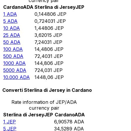
currency pair
Cardano
ADA
Sterlina di Jersey
JEP
1
ADA
0,144806
JEP
5
ADA
0,724031
JEP
10
ADA
1,44806
JEP
25
ADA
3,62015
JEP
50
ADA
7,24031
JEP
100
ADA
14,4806
JEP
500
ADA
72,4031
JEP
1000
ADA
144,806
JEP
5000
ADA
724,031
JEP
10.000
ADA
1448,06
JEP
Converti Sterlina di Jersey in Cardano
Rate information of JEP/ADA
currency pair
Sterlina di Jersey
JEP
Cardano
ADA
1
JEP
6,90578
ADA
5
JEP
34,5289
ADA