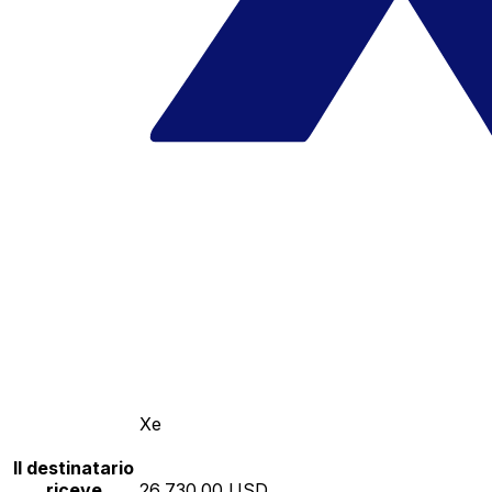
Xe
Il destinatario
riceve
26,730.00 USD