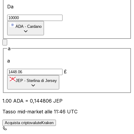
Da
ADA
-
Cardano
a
a
£
JEP
-
Sterlina di Jersey
1.00
ADA
=
0,
144806
JEP
Tasso mid-market alle 11:46 UTC
Acquista criptovaluteKraken