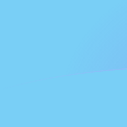
Tassi di cambio da ADA a FJD oggi
Converti Cardano in Dollaro delle Figi
Rate information of ADA/FJD
currency pair
Cardano
ADA
Dollaro delle Figi
FJD
1
ADA
0,443947
FJD
5
ADA
2,21974
FJD
10
ADA
4,43947
FJD
25
ADA
11,0987
FJD
50
ADA
22,1974
FJD
100
ADA
44,3947
FJD
500
ADA
221,974
FJD
1000
ADA
443,947
FJD
5000
ADA
2219,74
FJD
10.000
ADA
4439,47
FJD