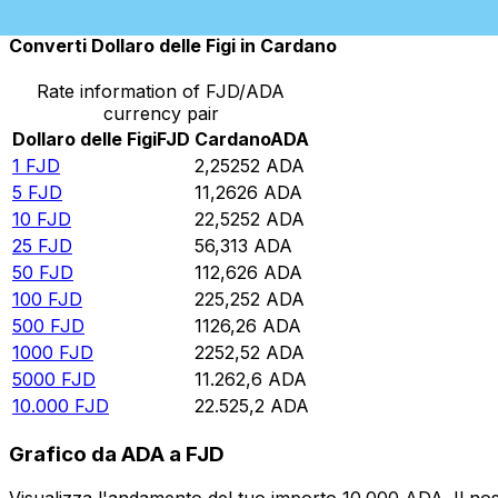
Converti Dollaro delle Figi in Cardano
Rate information of FJD/ADA
currency pair
Dollaro delle Figi
FJD
Cardano
ADA
1
FJD
2,25252
ADA
5
FJD
11,2626
ADA
10
FJD
22,5252
ADA
25
FJD
56,313
ADA
50
FJD
112,626
ADA
100
FJD
225,252
ADA
500
FJD
1126,26
ADA
1000
FJD
2252,52
ADA
5000
FJD
11.262,6
ADA
10.000
FJD
22.525,2
ADA
Grafico da ADA a FJD