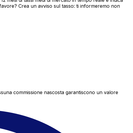
2 mesi di tassi medi di mercato in tempo reale e indica
 favore? Crea un avviso sul tasso: ti informeremo non
e nessuna commissione nascosta garantiscono un valore