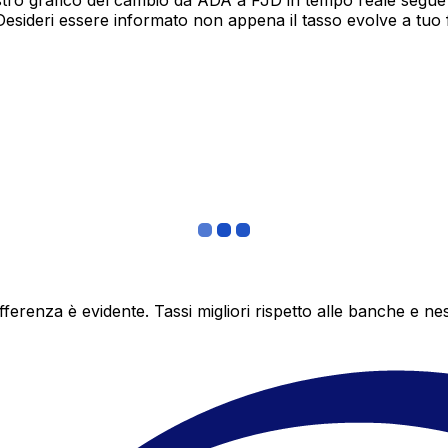
tro grafico del cambio da ADA a FJD in tempo reale segue 1
Desideri essere informato non appena il tasso evolve a tuo
differenza è evidente. Tassi migliori rispetto alle banche 