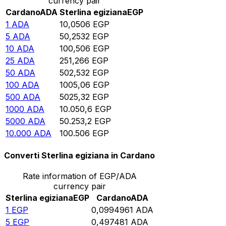
currency pair
Cardano
ADA
Sterlina egiziana
EGP
1
ADA
10,0506
EGP
5
ADA
50,2532
EGP
10
ADA
100,506
EGP
25
ADA
251,266
EGP
50
ADA
502,532
EGP
100
ADA
1005,06
EGP
500
ADA
5025,32
EGP
1000
ADA
10.050,6
EGP
5000
ADA
50.253,2
EGP
10.000
ADA
100.506
EGP
Converti Sterlina egiziana in Cardano
Rate information of EGP/ADA
currency pair
Sterlina egiziana
EGP
Cardano
ADA
1
EGP
0,0994961
ADA
5
EGP
0,497481
ADA