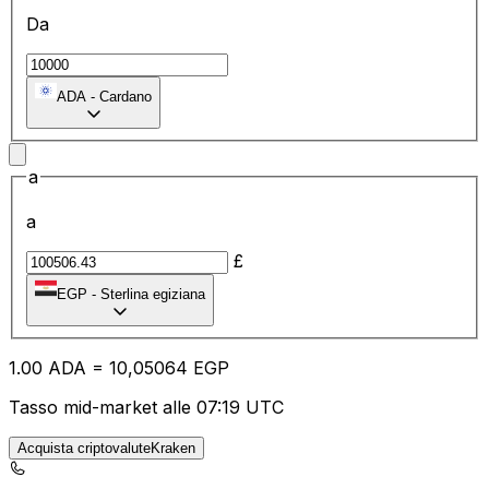
Da
ADA
-
Cardano
a
a
£
EGP
-
Sterlina egiziana
1.00
ADA
=
10
,05064
EGP
Tasso mid-market alle 07:19 UTC
Acquista criptovaluteKraken