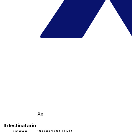
Xe
Il destinatario
riceve
26,664.00 USD