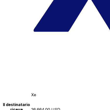
Xe
Il destinatario
riceve
26,664.00 USD