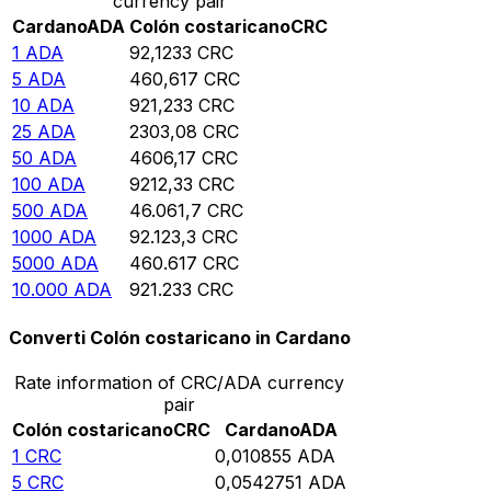
currency pair
Cardano
ADA
Colón costaricano
CRC
1
ADA
92,1233
CRC
5
ADA
460,617
CRC
10
ADA
921,233
CRC
25
ADA
2303,08
CRC
50
ADA
4606,17
CRC
100
ADA
9212,33
CRC
500
ADA
46.061,7
CRC
1000
ADA
92.123,3
CRC
5000
ADA
460.617
CRC
10.000
ADA
921.233
CRC
Converti Colón costaricano in Cardano
Rate information of CRC/ADA currency
pair
Colón costaricano
CRC
Cardano
ADA
1
CRC
0,010855
ADA
5
CRC
0,0542751
ADA