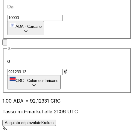
Da
ADA
-
Cardano
a
a
₡
CRC
-
Colón costaricano
1.00
ADA
=
92
,12331
CRC
Tasso mid-market alle 21:06 UTC
Acquista criptovaluteKraken