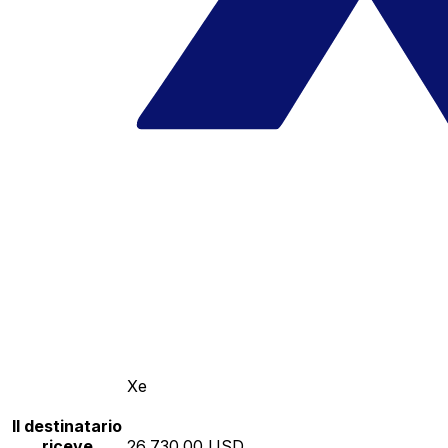
Xe
Il destinatario
riceve
26,730.00 USD