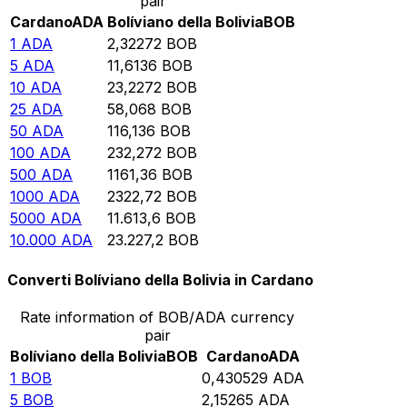
pair
Cardano
ADA
Bolíviano della Bolivia
BOB
1
ADA
2,32272
BOB
5
ADA
11,6136
BOB
10
ADA
23,2272
BOB
25
ADA
58,068
BOB
50
ADA
116,136
BOB
100
ADA
232,272
BOB
500
ADA
1161,36
BOB
1000
ADA
2322,72
BOB
5000
ADA
11.613,6
BOB
10.000
ADA
23.227,2
BOB
Converti Bolíviano della Bolivia in Cardano
Rate information of BOB/ADA currency
pair
Bolíviano della Bolivia
BOB
Cardano
ADA
1
BOB
0,430529
ADA
5
BOB
2,15265
ADA