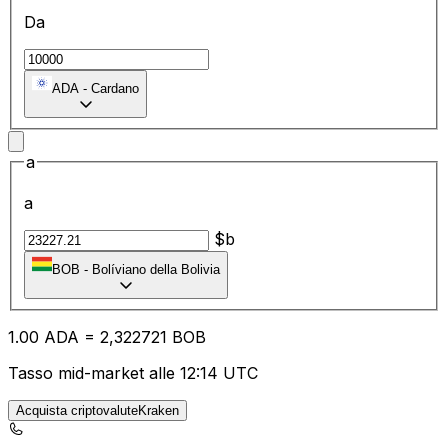
Da
ADA
-
Cardano
a
a
$b
BOB
-
Bolíviano della Bolivia
1.00
ADA
=
2,
322721
BOB
Tasso mid-market alle 12:14 UTC
Acquista criptovaluteKraken