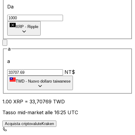
Da
XRP
-
Ripple
a
a
NT$
TWD
-
Nuovo dollaro taiwanese
1.00
XRP
=
33
,70769
TWD
Tasso mid-market alle 16:25 UTC
Acquista criptovaluteKraken