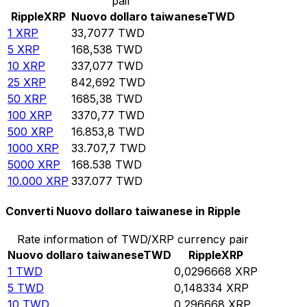
pair
Ripple
XRP
Nuovo dollaro taiwanese
TWD
1
XRP
33,7077
TWD
5
XRP
168,538
TWD
10
XRP
337,077
TWD
25
XRP
842,692
TWD
50
XRP
1685,38
TWD
100
XRP
3370,77
TWD
500
XRP
16.853,8
TWD
1000
XRP
33.707,7
TWD
5000
XRP
168.538
TWD
10.000
XRP
337.077
TWD
Converti Nuovo dollaro taiwanese in Ripple
Rate information of TWD/XRP currency pair
Nuovo dollaro taiwanese
TWD
Ripple
XRP
1
TWD
0,0296668
XRP
5
TWD
0,148334
XRP
10
TWD
0,296668
XRP