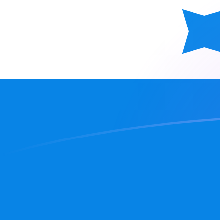
Tassi di cambio da USD a HNL oggi
Converti Dollaro statunitense in Lempira honduregna
Rate information of USD/HNL currency pair
Dollaro statunitense
USD
Lempira honduregna
HNL
1
USD
26,8376
HNL
5
USD
134,188
HNL
10
USD
268,376
HNL
25
USD
670,94
HNL
50
USD
1341,88
HNL
100
USD
2683,76
HNL
500
USD
13.418,8
HNL
1000
USD
26.837,6
HNL
5000
USD
134.188
HNL
10.000
USD
268.376
HNL