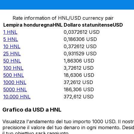
Converti Lempira honduregna in Dollaro statunitense
Rate information of HNL/USD currency pair
Lempira honduregna
HNL
Dollaro statunitense
USD
1
HNL
0,0372612
USD
5
HNL
0,186306
USD
10
HNL
0,372612
USD
25
HNL
0,931529
USD
50
HNL
1,86306
USD
100
HNL
3,72612
USD
500
HNL
18,6306
USD
1000
HNL
37,2612
USD
5000
HNL
186,306
USD
10.000
HNL
372,612
USD
Grafico da USD a HNL
Visualizza l'andamento del tuo importo 1000 USD. Il nostr
precisione il valore del tuo denaro in ogni momento. Desi
il tuo obiettivo sarà raggiunto.