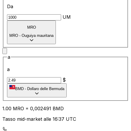
Da
UM
MRO
MRO
-
Ouguiya mauritana
a
a
$
BMD
-
Dollaro delle Bermuda
1.00
MRO
=
0,
002491
BMD
Tasso mid-market alle 16:37 UTC