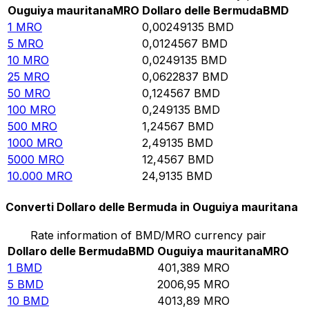
Ouguiya mauritana
MRO
Dollaro delle Bermuda
BMD
1
MRO
0,00249135
BMD
5
MRO
0,0124567
BMD
10
MRO
0,0249135
BMD
25
MRO
0,0622837
BMD
50
MRO
0,124567
BMD
100
MRO
0,249135
BMD
500
MRO
1,24567
BMD
1000
MRO
2,49135
BMD
5000
MRO
12,4567
BMD
10.000
MRO
24,9135
BMD
Converti Dollaro delle Bermuda in Ouguiya mauritana
Rate information of BMD/MRO currency pair
Dollaro delle Bermuda
BMD
Ouguiya mauritana
MRO
1
BMD
401,389
MRO
5
BMD
2006,95
MRO
10
BMD
4013,89
MRO