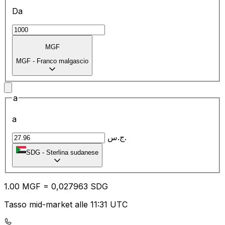
Da
MGF
MGF
-
Franco malgascio
a
a
ج.س.
SDG
-
Sterlina sudanese
1.00
MGF
=
0,
027963
SDG
Tasso mid-market alle 11:31 UTC