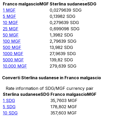
Franco malgascio
MGF
Sterlina sudanese
SDG
1
MGF
0,0279639
SDG
5
MGF
0,13982
SDG
10
MGF
0,279639
SDG
25
MGF
0,699098
SDG
50
MGF
1,3982
SDG
100
MGF
2,79639
SDG
500
MGF
13,982
SDG
1000
MGF
27,9639
SDG
5000
MGF
139,82
SDG
10.000
MGF
279,639
SDG
Converti Sterlina sudanese in Franco malgascio
Rate information of SDG/MGF currency pair
Sterlina sudanese
SDG
Franco malgascio
MGF
1
SDG
35,7603
MGF
5
SDG
178,802
MGF
10
SDG
357,603
MGF