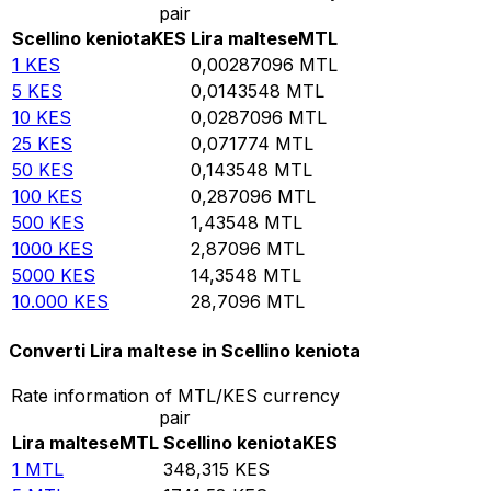
pair
Scellino keniota
KES
Lira maltese
MTL
1
KES
0,00287096
MTL
5
KES
0,0143548
MTL
10
KES
0,0287096
MTL
25
KES
0,071774
MTL
50
KES
0,143548
MTL
100
KES
0,287096
MTL
500
KES
1,43548
MTL
1000
KES
2,87096
MTL
5000
KES
14,3548
MTL
10.000
KES
28,7096
MTL
Converti Lira maltese in Scellino keniota
Rate information of MTL/KES currency
pair
Lira maltese
MTL
Scellino keniota
KES
1
MTL
348,315
KES