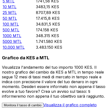
5
MTL
1741,58
KES
10
MTL
3483,15
KES
25
MTL
8707,89
KES
50
MTL
17.415,8
KES
100
MTL
34.831,5
KES
500
MTL
174.158
KES
1000
MTL
348.315
KES
5000
MTL
1.741.580
KES
10.000
MTL
3.483.150
KES
Grafico da KES a MTL
Visualizza l'andamento del tuo importo 1000 KES. Il
nostro grafico del cambio da KES a MTL in tempo reale
segue 12 mesi di tassi medi di mercato in tempo reale e
indica con precisione il valore del tuo denaro in ogni
momento. Desideri essere informato non appena il tasso
evolve a tuo favore? Crea un avviso sul tasso: ti
informeremo non appena il tuo obiettivo sarà raggiunto.
Visualizza il grafico completo
Monitora il tasso di cambio