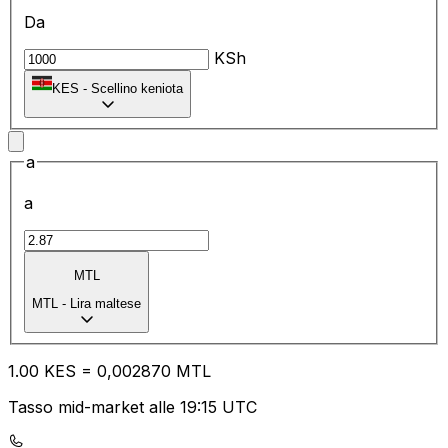
Da
KSh
KES
-
Scellino keniota
a
a
MTL
MTL
-
Lira maltese
1.00
KES
=
0,
002870
MTL
Tasso mid-market alle 19:15 UTC