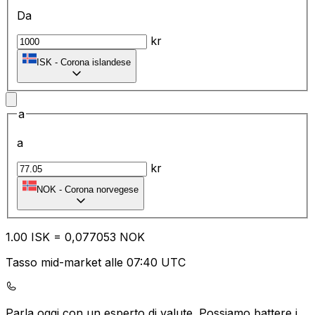
Da
kr
ISK
-
Corona islandese
a
a
kr
NOK
-
Corona norvegese
1.00
ISK
=
0,
077053
NOK
Tasso mid-market alle 07:40 UTC
Parla oggi con un esperto di valute.
Possiamo battere i