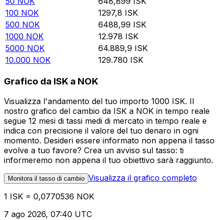
50
NOK
648,899
ISK
100
NOK
1297,8
ISK
500
NOK
6488,99
ISK
1000
NOK
12.978
ISK
5000
NOK
64.889,9
ISK
10.000
NOK
129.780
ISK
Grafico da ISK a NOK
Visualizza l'andamento del tuo importo 1000 ISK. Il
nostro grafico del cambio da ISK a NOK in tempo reale
segue 12 mesi di tassi medi di mercato in tempo reale e
indica con precisione il valore del tuo denaro in ogni
momento. Desideri essere informato non appena il tasso
evolve a tuo favore? Crea un avviso sul tasso: ti
informeremo non appena il tuo obiettivo sarà raggiunto.
Visualizza il grafico completo
Monitora il tasso di cambio
1 ISK = 0,0770536 NOK
7 ago 2026, 07:40 UTC