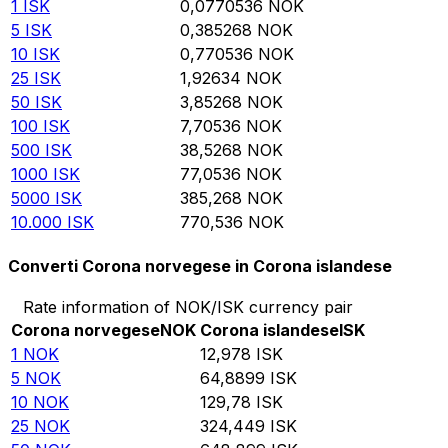
1
ISK
0,0770536
NOK
5
ISK
0,385268
NOK
10
ISK
0,770536
NOK
25
ISK
1,92634
NOK
50
ISK
3,85268
NOK
100
ISK
7,70536
NOK
500
ISK
38,5268
NOK
1000
ISK
77,0536
NOK
5000
ISK
385,268
NOK
10.000
ISK
770,536
NOK
Converti Corona norvegese in Corona islandese
Rate information of NOK/ISK currency pair
Corona norvegese
NOK
Corona islandese
ISK
1
NOK
12,978
ISK
5
NOK
64,8899
ISK
10
NOK
129,78
ISK
25
NOK
324,449
ISK