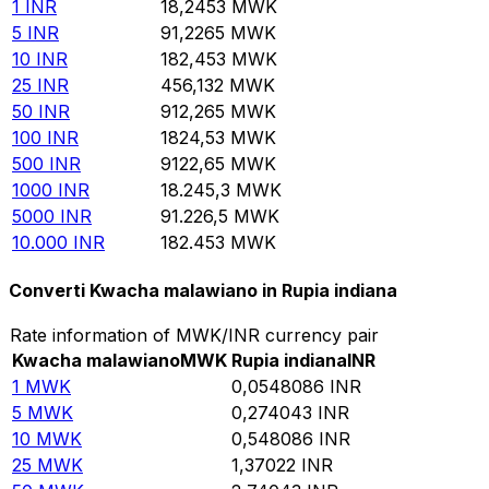
1
INR
18,2453
MWK
5
INR
91,2265
MWK
10
INR
182,453
MWK
25
INR
456,132
MWK
50
INR
912,265
MWK
100
INR
1824,53
MWK
500
INR
9122,65
MWK
1000
INR
18.245,3
MWK
5000
INR
91.226,5
MWK
10.000
INR
182.453
MWK
Converti Kwacha malawiano in Rupia indiana
Rate information of MWK/INR currency pair
Kwacha malawiano
MWK
Rupia indiana
INR
1
MWK
0,0548086
INR
5
MWK
0,274043
INR
10
MWK
0,548086
INR
25
MWK
1,37022
INR