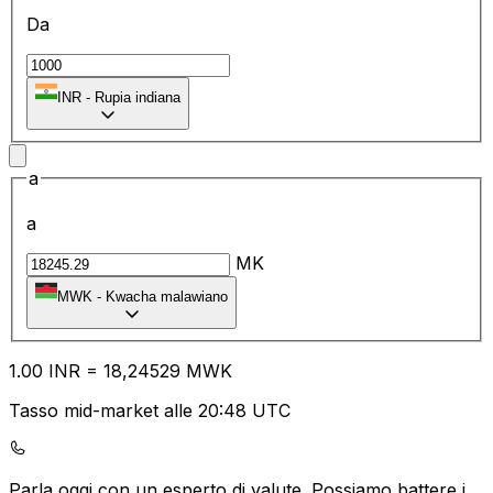
Da
₹
INR
-
Rupia indiana
a
a
MK
MWK
-
Kwacha malawiano
1.00
INR
=
18
,24529
MWK
Tasso mid-market alle 20:48 UTC
Parla oggi con un esperto di valute.
Possiamo battere i