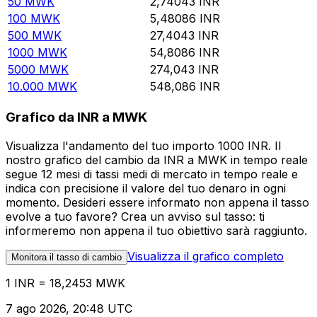
50
MWK
2,74043
INR
100
MWK
5,48086
INR
500
MWK
27,4043
INR
1000
MWK
54,8086
INR
5000
MWK
274,043
INR
10.000
MWK
548,086
INR
Grafico da INR a MWK
Visualizza l'andamento del tuo importo 1000 INR. Il
nostro grafico del cambio da INR a MWK in tempo reale
segue 12 mesi di tassi medi di mercato in tempo reale e
indica con precisione il valore del tuo denaro in ogni
momento. Desideri essere informato non appena il tasso
evolve a tuo favore? Crea un avviso sul tasso: ti
informeremo non appena il tuo obiettivo sarà raggiunto.
Visualizza il grafico completo
Monitora il tasso di cambio
1 INR = 18,2453 MWK
7 ago 2026, 20:48 UTC