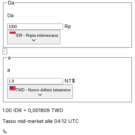
Da
Da
Rp
IDR
-
Rupia indonesiana
a
a
NT$
TWD
-
Nuovo dollaro taiwanese
1.00
IDR
=
0,
001809
TWD
Tasso mid-market alle 04:12 UTC