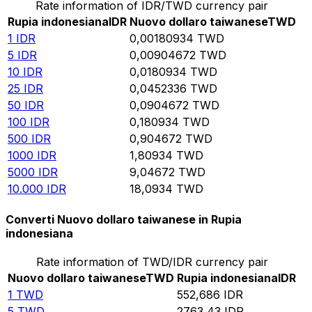
Rate information of IDR/TWD currency pair
Rupia indonesiana
IDR
Nuovo dollaro taiwanese
TWD
1
IDR
0,00180934
TWD
5
IDR
0,00904672
TWD
10
IDR
0,0180934
TWD
25
IDR
0,0452336
TWD
50
IDR
0,0904672
TWD
100
IDR
0,180934
TWD
500
IDR
0,904672
TWD
1000
IDR
1,80934
TWD
5000
IDR
9,04672
TWD
10.000
IDR
18,0934
TWD
Converti Nuovo dollaro taiwanese in Rupia
indonesiana
Rate information of TWD/IDR currency pair
Nuovo dollaro taiwanese
TWD
Rupia indonesiana
IDR
1
TWD
552,686
IDR
5
TWD
2763,43
IDR