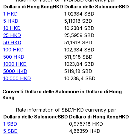
Dollaro di Hong Kong
HKD
Dollaro delle Salomone
SBD
1
HKD
1,02384
SBD
5
HKD
5,11918
SBD
10
HKD
10,2384
SBD
25
HKD
25,5959
SBD
50
HKD
51,1918
SBD
100
HKD
102,384
SBD
500
HKD
511,918
SBD
1000
HKD
1023,84
SBD
5000
HKD
5119,18
SBD
10.000
HKD
10.238,4
SBD
Converti Dollaro delle Salomone in Dollaro di Hong
Kong
Rate information of SBD/HKD currency pair
Dollaro delle Salomone
SBD
Dollaro di Hong Kong
HKD
1
SBD
0,976718
HKD
5
SBD
4,88359
HKD