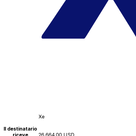
Xe
Il destinatario
riceve
26,664.00 USD