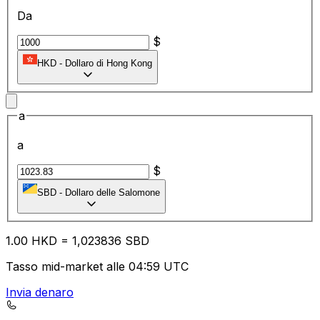
Da
$
HKD
-
Dollaro di Hong Kong
a
a
$
SBD
-
Dollaro delle Salomone
1.00
HKD
=
1,
023836
SBD
Tasso mid-market alle 04:59 UTC
Invia denaro