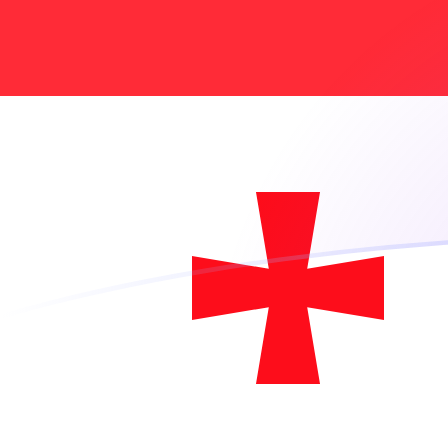
Tassi di cambio da ADA a GEL oggi
Converti Cardano in Lari georgiano
Rate information of ADA/GEL
currency pair
Cardano
ADA
Lari georgiano
GEL
1
ADA
0,517464
GEL
5
ADA
2,58732
GEL
10
ADA
5,17464
GEL
25
ADA
12,9366
GEL
50
ADA
25,8732
GEL
100
ADA
51,7464
GEL
500
ADA
258,732
GEL
1000
ADA
517,464
GEL
5000
ADA
2587,32
GEL
10.000
ADA
5174,64
GEL