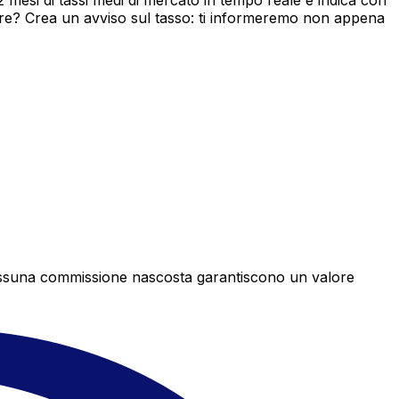
mesi di tassi medi di mercato in tempo reale e indica con
ore? Crea un avviso sul tasso: ti informeremo non appena
e nessuna commissione nascosta garantiscono un valore