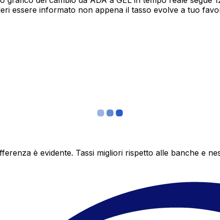
o grafico del cambio da ADA a GEL in tempo reale segue 12 
deri essere informato non appena il tasso evolve a tuo fav
differenza è evidente. Tassi migliori rispetto alle banche 