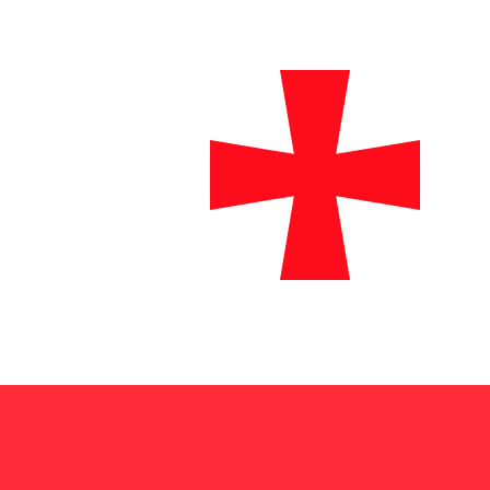
₾
GEL
-
Lari georgiano
1.00
ADA
=
0,
517463
GEL
Tasso mid-market alle 18:10 UTC
Acquista criptovaluteKraken
Parla oggi con un esperto di valute.
Possiamo battere i tas
Prenota una chiamata
Per il nostro convertitore utilizziamo il tasso medio d
denaro.
Verifica i tassi di cambio per i trasferimenti.
Sapevi che puoi inviare denaro all'estero con Xe?
Registrati oggi