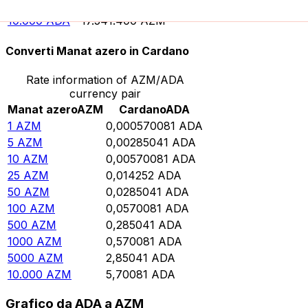
5000
ADA
8.770.680
AZM
10.000
ADA
17.541.400
AZM
Converti Manat azero in Cardano
Rate information of AZM/ADA
currency pair
Manat azero
AZM
Cardano
ADA
1
AZM
0,000570081
ADA
5
AZM
0,00285041
ADA
10
AZM
0,00570081
ADA
25
AZM
0,014252
ADA
50
AZM
0,0285041
ADA
100
AZM
0,0570081
ADA
500
AZM
0,285041
ADA
1000
AZM
0,570081
ADA
5000
AZM
2,85041
ADA
10.000
AZM
5,70081
ADA
Grafico da ADA a AZM