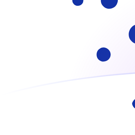
Registrati oggi
Tassi di cambio da ADA a AZM oggi
Converti Cardano in Manat azero
Rate information of ADA/AZM
currency pair
Cardano
ADA
Manat azero
AZM
1
ADA
1754,14
AZM
5
ADA
8770,68
AZM
10
ADA
17.541,4
AZM
25
ADA
43.853,4
AZM
50
ADA
87.706,8
AZM
100
ADA
175.414
AZM
500
ADA
877.068
AZM
1000
ADA
1.754.140
AZM