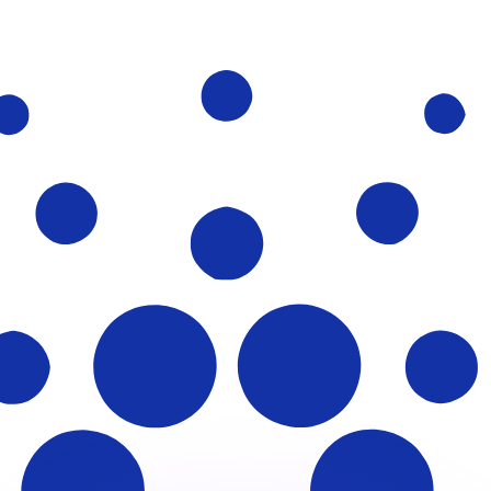
si dei concorrenti.
i mercato. Tale conversione ha uno scopo puramente informat