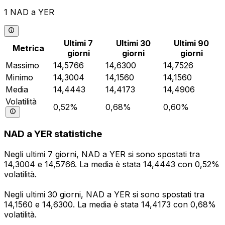
1 NAD a YER
Ultimi 7
Ultimi 30
Ultimi 90
Metrica
giorni
giorni
giorni
Massimo
14,5766
14,6300
14,7526
Minimo
14,3004
14,1560
14,1560
Media
14,4443
14,4173
14,4906
Volatilità
0,52%
0,68%
0,60%
NAD a YER statistiche
Negli ultimi 7 giorni, NAD a YER si sono spostati tra
14,3004 e 14,5766. La media è stata 14,4443 con 0,52%
volatilità.
Negli ultimi 30 giorni, NAD a YER si sono spostati tra
14,1560 e 14,6300. La media è stata 14,4173 con 0,68%
volatilità.