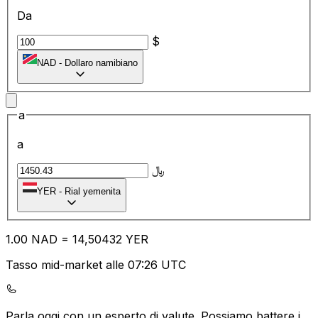
Da
$
NAD
-
Dollaro namibiano
a
a
﷼
YER
-
Rial yemenita
1.00
NAD
=
14
,50432
YER
Tasso mid-market alle 07:26 UTC
Parla oggi con un esperto di valute.
Possiamo battere i