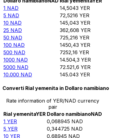
Dollaro namibiano
NAD
Rial yemenita
YER
1
NAD
14,5043
YER
5
NAD
72,5216
YER
10
NAD
145,043
YER
25
NAD
362,608
YER
50
NAD
725,216
YER
100
NAD
1450,43
YER
500
NAD
7252,16
YER
1000
NAD
14.504,3
YER
5000
NAD
72.521,6
YER
10.000
NAD
145.043
YER
Converti Rial yemenita in Dollaro namibiano
Rate information of YER/NAD currency
pair
Rial yemenita
YER
Dollaro namibiano
NAD
1
YER
0,068945
NAD
5
YER
0,344725
NAD
10
YER
0,68945
NAD