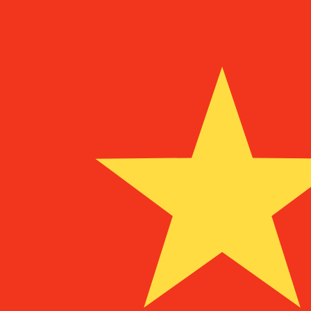
a
¥
CNY
-
Renminbi cinese (yuan)
1.00
MZM
=
0,
000105
CNY
Tasso mid-market alle 11:52 UTC
Parla oggi con un esperto di valute.
Possiamo battere i tas
Prenota una chiamata
Per il nostro convertitore utilizziamo il tasso medio d
denaro.
Verifica i tassi di cambio per i trasferimenti.
Sapevi che puoi inviare denaro all'estero con Xe?
Registrati oggi