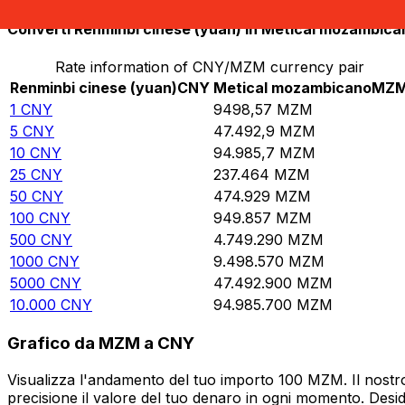
Converti Renminbi cinese (yuan) in Metical mozambica
Rate information of CNY/MZM currency pair
Renminbi cinese (yuan)
CNY
Metical mozambicano
MZ
1
CNY
9498,57
MZM
5
CNY
47.492,9
MZM
10
CNY
94.985,7
MZM
25
CNY
237.464
MZM
50
CNY
474.929
MZM
100
CNY
949.857
MZM
500
CNY
4.749.290
MZM
1000
CNY
9.498.570
MZM
5000
CNY
47.492.900
MZM
10.000
CNY
94.985.700
MZM
Grafico da MZM a CNY
Visualizza l'andamento del tuo importo 100 MZM. Il nostr
precisione il valore del tuo denaro in ogni momento. Desi