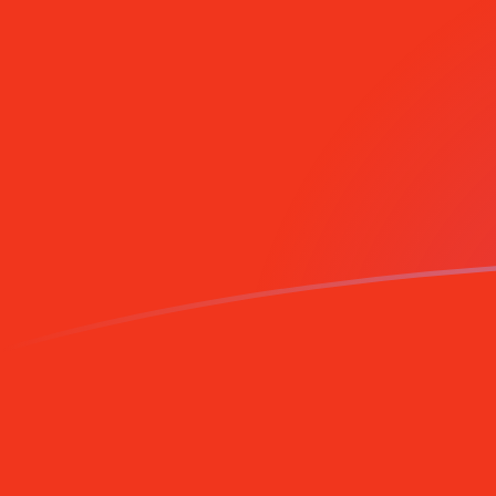
Tassi di cambio da MZM a CNY oggi
Converti Metical mozambicano in Renminbi cinese (yua
Rate information of MZM/CNY currency pair
Metical mozambicano
MZM
Renminbi cinese (yuan)
CN
1
MZM
0,000105279
CNY
5
MZM
0,000526395
CNY
10
MZM
0,00105279
CNY
25
MZM
0,00263198
CNY
50
MZM
0,00526395
CNY
100
MZM
0,0105279
CNY
500
MZM
0,0526395
CNY
1000
MZM
0,105279
CNY
5000
MZM
0,526395
CNY
10.000
MZM
1,05279
CNY