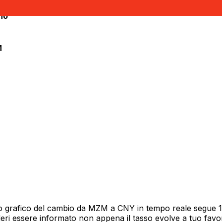
no
M
o grafico del cambio da MZM a CNY in tempo reale segue 12 
deri essere informato non appena il tasso evolve a tuo fav