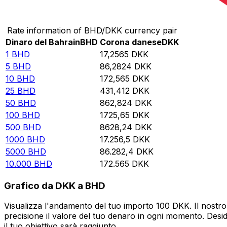
Converti Dinaro del Bahrain in Corona danese
Rate information of BHD/DKK currency pair
Dinaro del Bahrain
BHD
Corona danese
DKK
1
BHD
17,2565
DKK
5
BHD
86,2824
DKK
10
BHD
172,565
DKK
25
BHD
431,412
DKK
50
BHD
862,824
DKK
100
BHD
1725,65
DKK
500
BHD
8628,24
DKK
1000
BHD
17.256,5
DKK
5000
BHD
86.282,4
DKK
10.000
BHD
172.565
DKK
Grafico da DKK a BHD
Visualizza l'andamento del tuo importo 100 DKK. Il nostro
precisione il valore del tuo denaro in ogni momento. Desi
il tuo obiettivo sarà raggiunto.