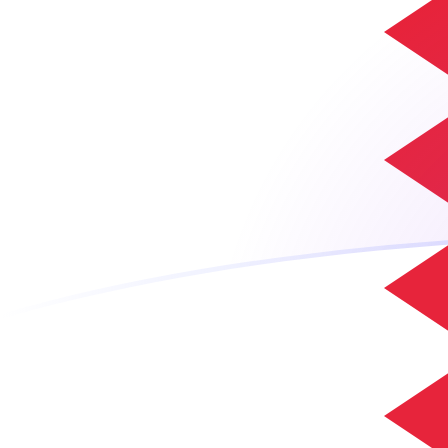
Tassi di cambio da DKK a BHD oggi
Converti Corona danese in Dinaro del Bahrain
Rate information of DKK/BHD currency pair
Corona danese
DKK
Dinaro del Bahrain
BHD
1
DKK
0,0579492
BHD
5
DKK
0,289746
BHD
10
DKK
0,579492
BHD
25
DKK
1,44873
BHD
50
DKK
2,89746
BHD
100
DKK
5,79492
BHD
500
DKK
28,9746
BHD
1000
DKK
57,9492
BHD
5000
DKK
289,746
BHD
10.000
DKK
579,492
BHD