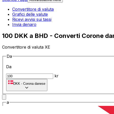
Convertitore di valuta
Grafici delle valute
Ricevi avvisi sui tassi
Invia denaro
100 DKK a BHD - Converti Corone dane
Convertitore di valuta XE
Da
Da
kr
DKK
-
Corona danese
a
a