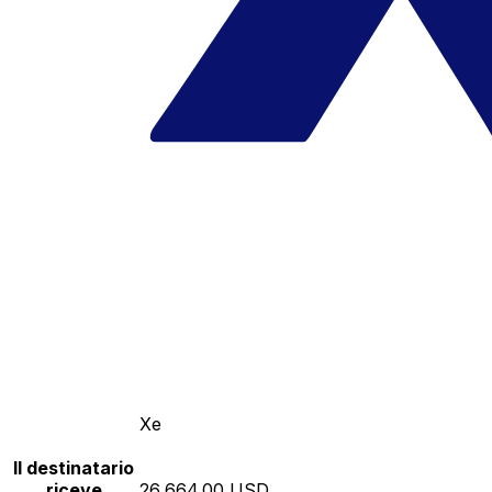
Xe
Il destinatario
riceve
26,664.00 USD