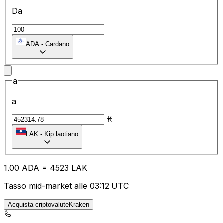
Da
ADA
-
Cardano
a
a
₭
LAK
-
Kip laotiano
1.00
ADA
=
45
23
LAK
Tasso mid-market alle 03:12 UTC
Acquista criptovaluteKraken