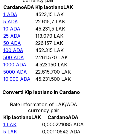
currency pair
Cardano
ADA
Kip laotiano
LAK
1
ADA
4523,15
LAK
5
ADA
22.615,7
LAK
10
ADA
45.231,5
LAK
25
ADA
113.079
LAK
50
ADA
226.157
LAK
100
ADA
452.315
LAK
500
ADA
2.261.570
LAK
1000
ADA
4.523.150
LAK
5000
ADA
22.615.700
LAK
10.000
ADA
45.231.500
LAK
Converti Kip laotiano in Cardano
Rate information of LAK/ADA
currency pair
Kip laotiano
LAK
Cardano
ADA
1
LAK
0,000221085
ADA
5
LAK
0,00110542
ADA