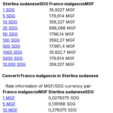
Sterlina sudanese
SDG
Franco malgascio
MGF
1
SDG
35,9227
MGF
5
SDG
179,614
MGF
10
SDG
359,227
MGF
25
SDG
898,068
MGF
50
SDG
1796,14
MGF
100
SDG
3592,27
MGF
500
SDG
17.961,4
MGF
1000
SDG
35.922,7
MGF
5000
SDG
179.614
MGF
10.000
SDG
359.227
MGF
Converti Franco malgascio in Sterlina sudanese
Rate information of MGF/SDG currency pair
Franco malgascio
MGF
Sterlina sudanese
SDG
1
MGF
0,0278375
SDG
5
MGF
0,139188
SDG
10
MGF
0,278375
SDG