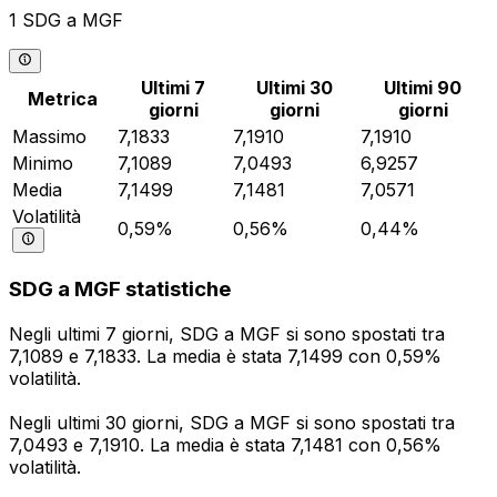
1 SDG a MGF
Ultimi 7
Ultimi 30
Ultimi 90
Metrica
giorni
giorni
giorni
Massimo
7,1833
7,1910
7,1910
Minimo
7,1089
7,0493
6,9257
Media
7,1499
7,1481
7,0571
Volatilità
0,59%
0,56%
0,44%
SDG a MGF statistiche
Negli ultimi 7 giorni, SDG a MGF si sono spostati tra
7,1089 e 7,1833. La media è stata 7,1499 con 0,59%
volatilità.
Negli ultimi 30 giorni, SDG a MGF si sono spostati tra
7,0493 e 7,1910. La media è stata 7,1481 con 0,56%
volatilità.