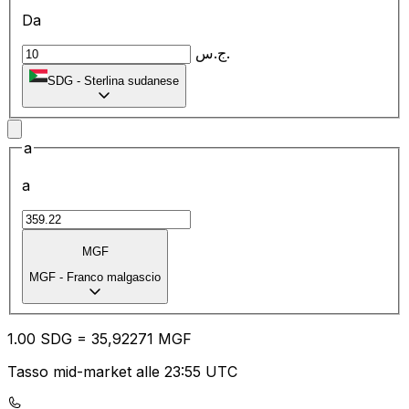
Da
ج.س.
SDG
-
Sterlina sudanese
a
a
MGF
MGF
-
Franco malgascio
1.00
SDG
=
35
,92271
MGF
Tasso mid-market alle 23:55 UTC