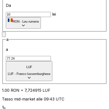
Da
lei
RON
-
Leu rumeno
a
a
LUF
LUF
-
Franco lussemburghese
1.00
RON
=
7,
724915
LUF
Tasso mid-market alle 09:43 UTC