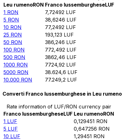
Leu rumeno
RON
Franco lussemburghese
LUF
1
RON
7,72492
LUF
5
RON
38,6246
LUF
10
RON
77,2492
LUF
25
RON
193,123
LUF
50
RON
386,246
LUF
100
RON
772,492
LUF
500
RON
3862,46
LUF
1000
RON
7724,92
LUF
5000
RON
38.624,6
LUF
10.000
RON
77.249,2
LUF
Converti Franco lussemburghese in Leu rumeno
Rate information of LUF/RON currency pair
Franco lussemburghese
LUF
Leu rumeno
RON
1
LUF
0,129451
RON
5
LUF
0,647256
RON
10
LUF
1,29451
RON