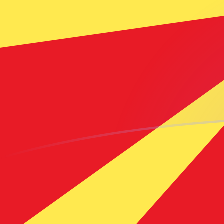
Tassi di cambio da MKD a MTL oggi
Converti Dinaro macedone in Lira maltese
Rate information of MKD/MTL currency
pair
Dinaro macedone
MKD
Lira maltese
MTL
1
MKD
0,00697769
MTL
5
MKD
0,0348884
MTL
10
MKD
0,0697769
MTL
25
MKD
0,174442
MTL
50
MKD
0,348884
MTL
100
MKD
0,697769
MTL
500
MKD
3,48884
MTL
1000
MKD
6,97769
MTL
5000
MKD
34,8884
MTL