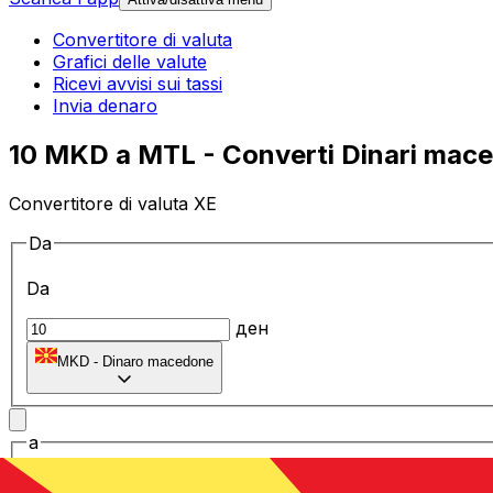
Convertitore di valuta
Grafici delle valute
Ricevi avvisi sui tassi
Invia denaro
10 MKD a MTL - Converti Dinari maced
Convertitore di valuta XE
Da
Da
ден
MKD
-
Dinaro macedone
a
a