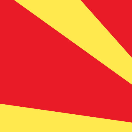
MTL
MTL
-
Lira maltese
1.00
MKD
=
0,
006977
MTL
Tasso mid-market alle 06:51 UTC
Parla oggi con un esperto di valute.
Possiamo battere i tas
Prenota una chiamata
Per il nostro convertitore utilizziamo il tasso medio d
denaro.
Verifica i tassi di cambio per i trasferimenti.
Sapevi che puoi inviare denaro all'estero con Xe?
Registrati oggi