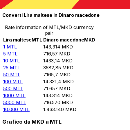
10.000
MKD
69,7769
MTL
Converti Lira maltese in Dinaro macedone
Rate information of MTL/MKD currency
pair
Lira maltese
MTL
Dinaro macedone
MKD
1
MTL
143,314
MKD
5
MTL
716,57
MKD
10
MTL
1433,14
MKD
25
MTL
3582,85
MKD
50
MTL
7165,7
MKD
100
MTL
14.331,4
MKD
500
MTL
71.657
MKD
1000
MTL
143.314
MKD
5000
MTL
716.570
MKD
10.000
MTL
1.433.140
MKD
Grafico da MKD a MTL