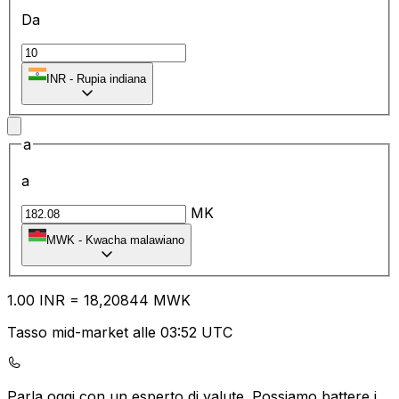
Da
₹
INR
-
Rupia indiana
a
a
MK
MWK
-
Kwacha malawiano
1.00
INR
=
18
,20844
MWK
Tasso mid-market alle 03:52 UTC
Parla oggi con un esperto di valute.
Possiamo battere i