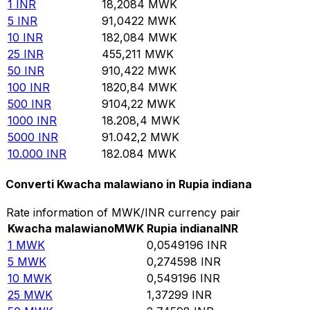
1
INR
18,2084
MWK
5
INR
91,0422
MWK
10
INR
182,084
MWK
25
INR
455,211
MWK
50
INR
910,422
MWK
100
INR
1820,84
MWK
500
INR
9104,22
MWK
1000
INR
18.208,4
MWK
5000
INR
91.042,2
MWK
10.000
INR
182.084
MWK
Converti Kwacha malawiano in Rupia indiana
Rate information of MWK/INR currency pair
Kwacha malawiano
MWK
Rupia indiana
INR
1
MWK
0,0549196
INR
5
MWK
0,274598
INR
10
MWK
0,549196
INR
25
MWK
1,37299
INR