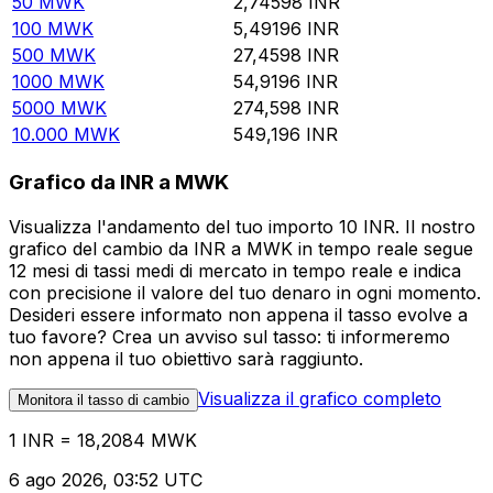
50
MWK
2,74598
INR
100
MWK
5,49196
INR
500
MWK
27,4598
INR
1000
MWK
54,9196
INR
5000
MWK
274,598
INR
10.000
MWK
549,196
INR
Grafico da INR a MWK
Visualizza l'andamento del tuo importo 10 INR. Il nostro
grafico del cambio da INR a MWK in tempo reale segue
12 mesi di tassi medi di mercato in tempo reale e indica
con precisione il valore del tuo denaro in ogni momento.
Desideri essere informato non appena il tasso evolve a
tuo favore? Crea un avviso sul tasso: ti informeremo
non appena il tuo obiettivo sarà raggiunto.
Visualizza il grafico completo
Monitora il tasso di cambio
1 INR = 18,2084 MWK
6 ago 2026, 03:52 UTC