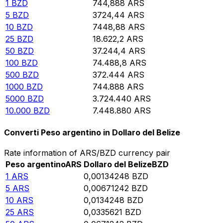
1
BZD
744,888
ARS
5
BZD
3724,44
ARS
10
BZD
7448,88
ARS
25
BZD
18.622,2
ARS
50
BZD
37.244,4
ARS
100
BZD
74.488,8
ARS
500
BZD
372.444
ARS
1000
BZD
744.888
ARS
5000
BZD
3.724.440
ARS
10.000
BZD
7.448.880
ARS
Converti Peso argentino in Dollaro del Belize
Rate information of ARS/BZD currency pair
Peso argentino
ARS
Dollaro del Belize
BZD
1
ARS
0,00134248
BZD
5
ARS
0,00671242
BZD
10
ARS
0,0134248
BZD
25
ARS
0,0335621
BZD