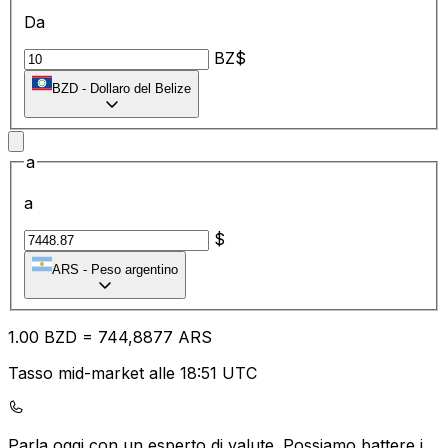
Da
BZ$
BZD
-
Dollaro del Belize
a
a
$
ARS
-
Peso argentino
1.00
BZD
=
74
4,8877
ARS
Tasso mid-market alle 18:51 UTC
Parla oggi con un esperto di valute.
Possiamo battere i