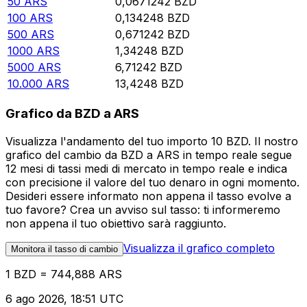
50
ARS
0,0671242
BZD
100
ARS
0,134248
BZD
500
ARS
0,671242
BZD
1000
ARS
1,34248
BZD
5000
ARS
6,71242
BZD
10.000
ARS
13,4248
BZD
Grafico da BZD a ARS
Visualizza l'andamento del tuo importo 10 BZD. Il nostro
grafico del cambio da BZD a ARS in tempo reale segue
12 mesi di tassi medi di mercato in tempo reale e indica
con precisione il valore del tuo denaro in ogni momento.
Desideri essere informato non appena il tasso evolve a
tuo favore? Crea un avviso sul tasso: ti informeremo
non appena il tuo obiettivo sarà raggiunto.
Visualizza il grafico completo
Monitora il tasso di cambio
1 BZD = 744,888 ARS
6 ago 2026, 18:51 UTC