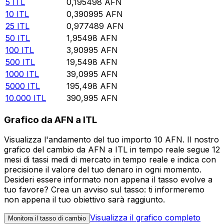
5
ITL
0,195498
AFN
10
ITL
0,390995
AFN
25
ITL
0,977489
AFN
50
ITL
1,95498
AFN
100
ITL
3,90995
AFN
500
ITL
19,5498
AFN
1000
ITL
39,0995
AFN
5000
ITL
195,498
AFN
10.000
ITL
390,995
AFN
Grafico da AFN a ITL
Visualizza l'andamento del tuo importo 10 AFN. Il nostro
grafico del cambio da AFN a ITL in tempo reale segue 12
mesi di tassi medi di mercato in tempo reale e indica con
precisione il valore del tuo denaro in ogni momento.
Desideri essere informato non appena il tasso evolve a
tuo favore? Crea un avviso sul tasso: ti informeremo
non appena il tuo obiettivo sarà raggiunto.
Visualizza il grafico completo
Monitora il tasso di cambio