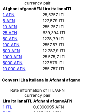
currency pair
Afghani afgano
AFN
Lira italiana
ITL
1
AFN
25,5757
ITL
5
AFN
127,879
ITL
10
AFN
255,757
ITL
25
AFN
639,394
ITL
50
AFN
1278,79
ITL
100
AFN
2557,57
ITL
500
AFN
12.787,9
ITL
1000
AFN
25.575,7
ITL
5000
AFN
127.879
ITL
10.000
AFN
255.757
ITL
Converti Lira italiana in Afghani afgano
Rate information of ITL/AFN
currency pair
Lira italiana
ITL
Afghani afgano
AFN
1
ITL
0,0390995
AFN