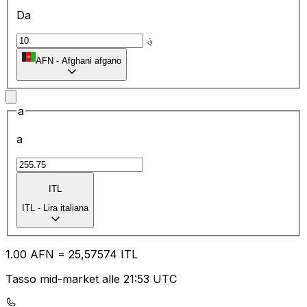
Da
؋
AFN
-
Afghani afgano
a
a
ITL
ITL
-
Lira italiana
1.00
AFN
=
25
,57574
ITL
Tasso mid-market alle 21:53 UTC