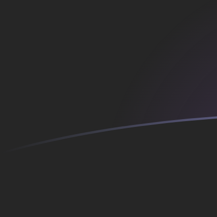
Tassi di cambio da AFN a FIM oggi
Converti Afghani afgano in Marco finlandese
Rate information of AFN/FIM currency pair
Afghani afgano
AFN
Marco finlandese
FIM
1
AFN
0,0784079
FIM
5
AFN
0,392039
FIM
10
AFN
0,784079
FIM
25
AFN
1,9602
FIM
50
AFN
3,92039
FIM
100
AFN
7,84079
FIM
500
AFN
39,2039
FIM
1000
AFN
78,4079
FIM
5000
AFN
392,039
FIM
10.000
AFN
784,079
FIM