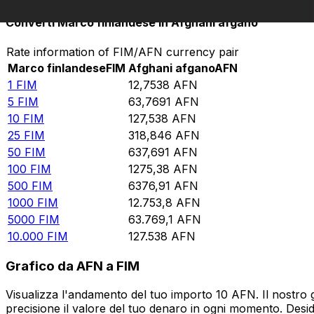
Converti Marco finlandese in Afghani afgano
Rate information of FIM/AFN currency pair
Marco finlandese
FIM
Afghani afgano
AFN
1
FIM
12,7538
AFN
5
FIM
63,7691
AFN
10
FIM
127,538
AFN
25
FIM
318,846
AFN
50
FIM
637,691
AFN
100
FIM
1275,38
AFN
500
FIM
6376,91
AFN
1000
FIM
12.753,8
AFN
5000
FIM
63.769,1
AFN
10.000
FIM
127.538
AFN
Grafico da AFN a FIM
Visualizza l'andamento del tuo importo 10 AFN. Il nostro 
precisione il valore del tuo denaro in ogni momento. Desi