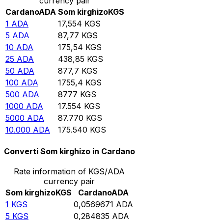
currency pair
Cardano
ADA
Som kirghizo
KGS
1
ADA
17,554
KGS
5
ADA
87,77
KGS
10
ADA
175,54
KGS
25
ADA
438,85
KGS
50
ADA
877,7
KGS
100
ADA
1755,4
KGS
500
ADA
8777
KGS
1000
ADA
17.554
KGS
5000
ADA
87.770
KGS
10.000
ADA
175.540
KGS
Converti Som kirghizo in Cardano
Rate information of KGS/ADA
currency pair
Som kirghizo
KGS
Cardano
ADA
1
KGS
0,0569671
ADA
5
KGS
0,284835
ADA