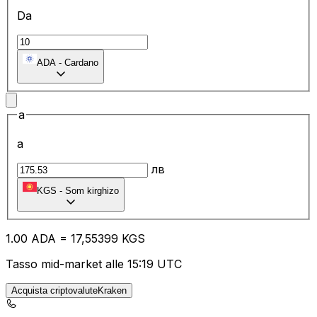
Da
ADA
-
Cardano
a
a
лв
KGS
-
Som kirghizo
1.00
ADA
=
17
,55399
KGS
Tasso mid-market alle 15:19 UTC
Acquista criptovaluteKraken