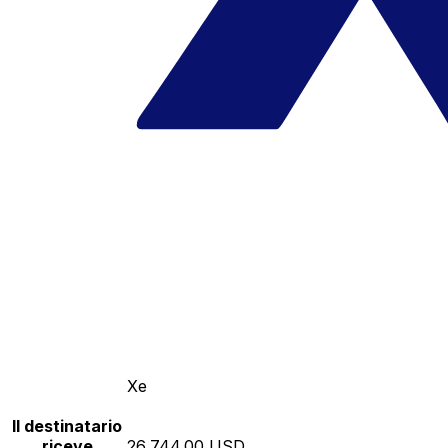
Xe
Il destinatario
riceve
26,744.00 USD