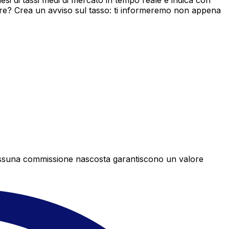
i di tassi medi di mercato in tempo reale e indica con
ore? Crea un avviso sul tasso: ti informeremo non appena
e nessuna commissione nascosta garantiscono un valore