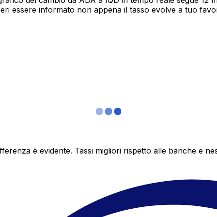
grafico del cambio da ADA a IQD in tempo reale segue 12 mes
deri essere informato non appena il tasso evolve a tuo fav
differenza è evidente. Tassi migliori rispetto alle banche 