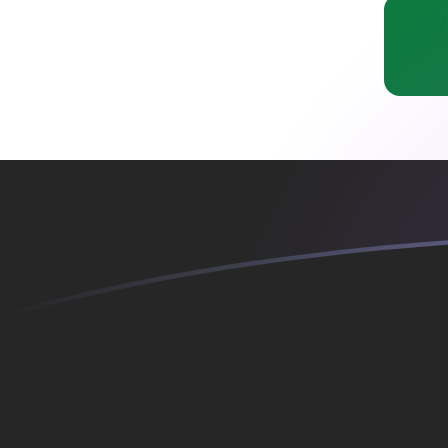
Tassi di cambio da ADA a IQD oggi
Converti Cardano in Dinaro iracheno
Rate information of ADA/IQD
currency pair
Cardano
ADA
Dinaro iracheno
IQD
1
ADA
261,023
IQD
5
ADA
1305,12
IQD
10
ADA
2610,23
IQD
25
ADA
6525,59
IQD
50
ADA
13.051,2
IQD
100
ADA
26.102,3
IQD
500
ADA
130.512
IQD
1000
ADA
261.023
IQD
5000
ADA
1.305.120
IQD
10.000
ADA
2.610.230
IQD