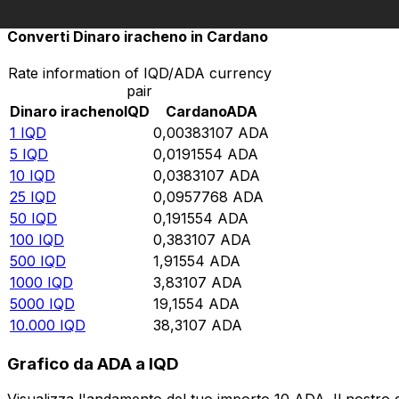
Converti Dinaro iracheno in Cardano
Rate information of IQD/ADA currency
pair
Dinaro iracheno
IQD
Cardano
ADA
1
IQD
0,00383107
ADA
5
IQD
0,0191554
ADA
10
IQD
0,0383107
ADA
25
IQD
0,0957768
ADA
50
IQD
0,191554
ADA
100
IQD
0,383107
ADA
500
IQD
1,91554
ADA
1000
IQD
3,83107
ADA
5000
IQD
19,1554
ADA
10.000
IQD
38,3107
ADA
Grafico da ADA a IQD