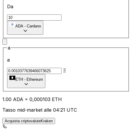
Da
ADA
-
Cardano
a
a
Ξ
ETH
-
Ethereum
1.00
ADA
=
0,
000103
ETH
Tasso mid-market alle 04:21 UTC
Acquista criptovaluteKraken