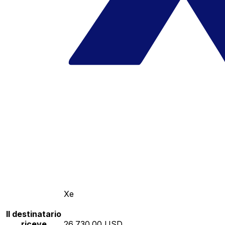
Xe
Il destinatario
riceve
26,730.00 USD