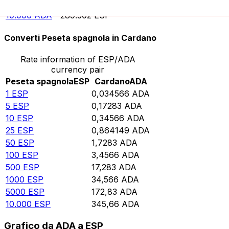
5000
ADA
144.651
ESP
10.000
ADA
289.302
ESP
Converti Peseta spagnola in Cardano
Rate information of ESP/ADA
currency pair
Peseta spagnola
ESP
Cardano
ADA
1
ESP
0,034566
ADA
5
ESP
0,17283
ADA
10
ESP
0,34566
ADA
25
ESP
0,864149
ADA
50
ESP
1,7283
ADA
100
ESP
3,4566
ADA
500
ESP
17,283
ADA
1000
ESP
34,566
ADA
5000
ESP
172,83
ADA
10.000
ESP
345,66
ADA
Grafico da ADA a ESP