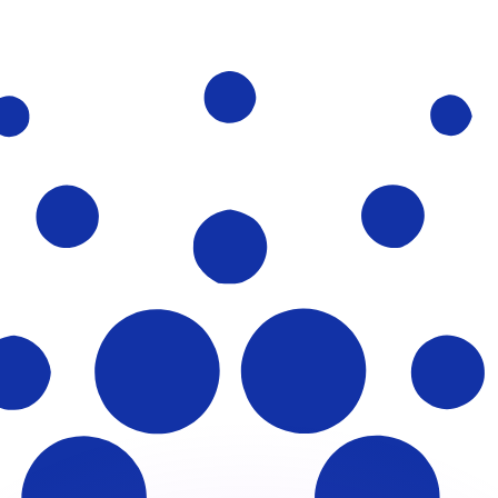
si dei concorrenti.
i mercato. Tale conversione ha uno scopo puramente informat