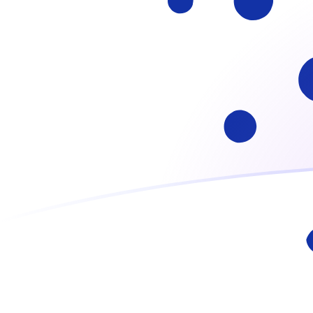
Registrati oggi
Tassi di cambio da ADA a ESP oggi
Converti Cardano in Peseta spagnola
Rate information of ADA/ESP
currency pair
Cardano
ADA
Peseta spagnola
ESP
1
ADA
28,9302
ESP
5
ADA
144,651
ESP
10
ADA
289,302
ESP
25
ADA
723,255
ESP
50
ADA
1446,51
ESP
100
ADA
2893,02
ESP
500
ADA
14.465,1
ESP
1000
ADA
28.930,2
ESP